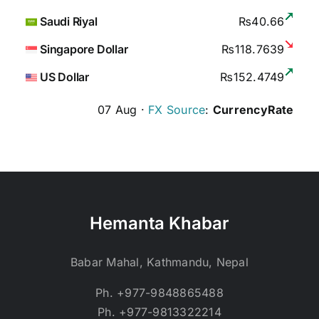
Saudi Riyal
₨40.66
Singapore Dollar
₨118.7639
US Dollar
₨152.4749
07 Aug ·
FX Source
:
CurrencyRate
Hemanta Khabar
Babar Mahal, Kathmandu, Nepal
Ph. +977-9848865488
Ph. +977-9813322214