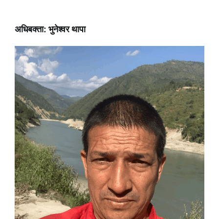
अधिबक्ता: भुनेश्वर थापा