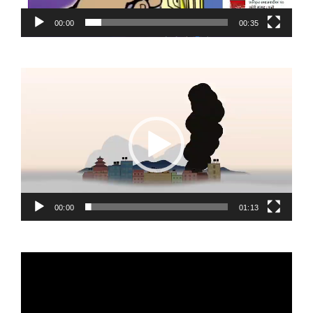
00:00
00:35
Video
Player
00:00
01:13
Video
Player