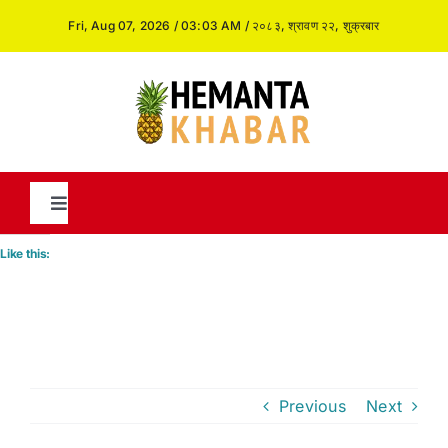
Skip
Fri, Aug 07, 2026 / 03:03 AM / २०८३, श्रावण २२, शुक्रबार
to
content
Toggle
Navigation
Like this:
News
International
Previous
Next
Opinion and Analysis