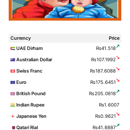
Currency
Price
UAE Dirham
₨41.518
Australian Dollar
₨107.1992
Swiss Franc
₨187.6088
Euro
₨175.6451
British Pound
₨205.0618
Indian Rupee
₨1.6007
Japanese Yen
₨0.9621
Qatari Rial
₨41.8887