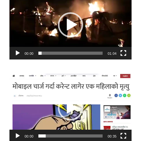
Player
00:00
01:04
Video
Player
00:00
00:35