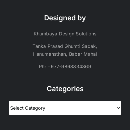
Designed by
Khumbaya Design Solutions
Tanka Prasad Ghumti Sadak,
Hanumansthan, Babar Mahal
Ph: +977-9868834369
Categories
Categories