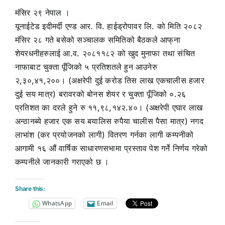
मंसिर २९ नेपाल ।
यूनाईटेड इदीमर्दी एण्ड आर. वि. हाईड्रोपावर लि. को मिति २०८२
मंसिर २८ गते बसेको सञ्चालक समितिको बैठकले आफ्‌ना
शेयरधनीहरुलाई आ.व. २०८११८२ को खुद मुनाफा तथा संचित
नाफाबाट चुक्ता पूँजिको ५ प्रतिशतले हुन आउनेरु
२,३०,४१,२००। (अक्षरेपी दुई करोड तिस लाख एकचालीस हजार
दुई सय मात्र) बरावरको बोनस शेयर र चुक्ता पूँजिको ०.२६
प्रतिशत का दरले हुने रु ११,९८,१४२.४०। (अक्षरेपी एघार लाख
अन्ठानब्ये हजार एक सय बयालिस रुपैया चालीस पैसा मात्र) नगद
लाभांश (कर प्रयोजनको लागी) वितरण गर्नका लागी कम्पनीको
आगामी १६ औं वार्षिक साधारणसभामा प्रस्ताव पेश गर्ने निर्णय गरेको
कम्पनीले जानकारी गराएको छ ।
Share this:
WhatsApp
Email