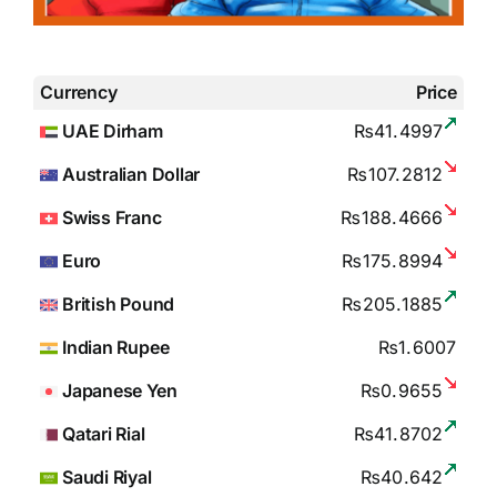
Currency
Price
UAE Dirham
₨41.4997
Australian Dollar
₨107.2812
Swiss Franc
₨188.4666
Euro
₨175.8994
British Pound
₨205.1885
Indian Rupee
₨1.6007
Japanese Yen
₨0.9655
Qatari Rial
₨41.8702
Saudi Riyal
₨40.642