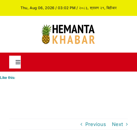
Skip
Thu, Aug 06, 2026 / 03:02 PM / २०८३, श्रावण २१, बिहीबार
to
content
Toggle
Navigation
Like this:
News
International
Previous
Next
Opinion and Analysis