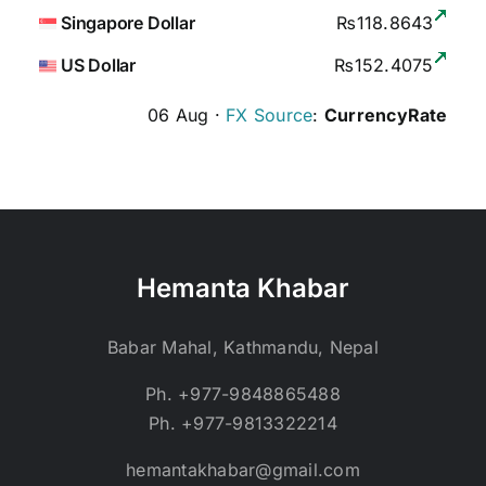
Singapore Dollar
₨118.8643
US Dollar
₨152.4075
06 Aug ·
FX Source
:
CurrencyRate
Hemanta Khabar
Babar Mahal, Kathmandu, Nepal
Ph. +977-9848865488
Ph. +977-9813322214
hemantakhabar@gmail.com