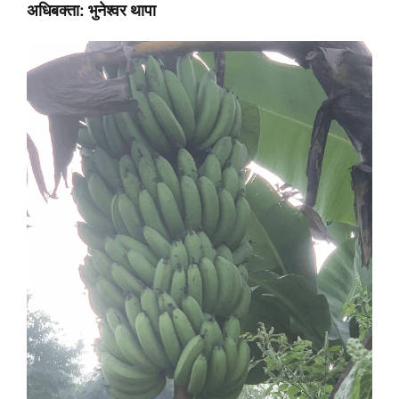
अधिबक्ता: भुनेश्वर थापा