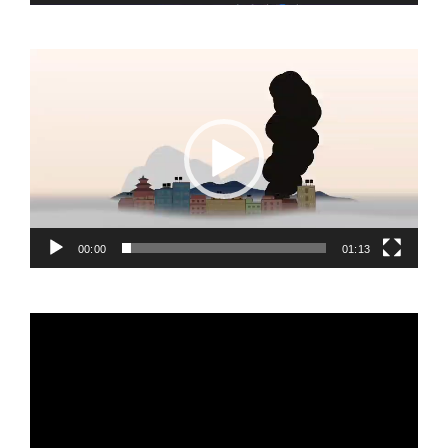
Video
Player
00:00
01:13
Video
Player