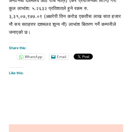
अन्ठानव्वे दशमलव आठ पाँच मात्र) (कर प्रयोजनको लागि) गरी
कुल लाभांश: ५.२६३२ प्रतिशतले हुने रकम रु.
३,३१,०७,९७७.०९ (अक्षरेपी तिन करोड एकतीस लाख सात हजार
नौ सय सतहत्तर दशमलव शून्य नौ) लाभांश बितरण गर्ने कम्पनीले
जनाएको छ।
Share this:
WhatsApp
Email
Like this: