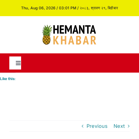
Skip
Thu, Aug 06, 2026 / 03:01 PM / २०८३, श्रावण २१, बिहीबार
to
content
Toggle
Navigation
Like this:
News
International
Previous
Next
Opinion and Analysis