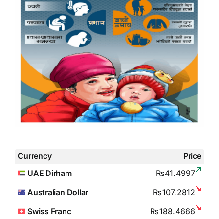
Currency
Price
UAE Dirham
₨41.4997
Australian Dollar
₨107.2812
Swiss Franc
₨188.4666