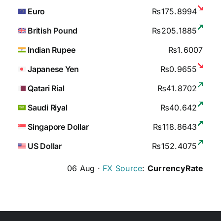
Euro
₨175.8994
British Pound
₨205.1885
Indian Rupee
₨1.6007
Japanese Yen
₨0.9655
Qatari Rial
₨41.8702
Saudi Riyal
₨40.642
Singapore Dollar
₨118.8643
US Dollar
₨152.4075
06 Aug ·
FX Source
:
CurrencyRate