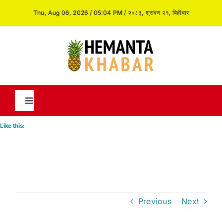
Skip
Thu, Aug 06, 2026 / 05:04 PM / २०८३, श्रावण २१, बिहीबार
to
content
Toggle
Navigation
Like this:
News
International
Previous
Next
Opinion and Analysis