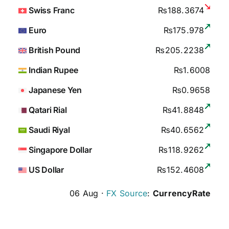
Swiss Franc
₨188.3674
Euro
₨175.978
British Pound
₨205.2238
Indian Rupee
₨1.6008
Japanese Yen
₨0.9658
Qatari Rial
₨41.8848
Saudi Riyal
₨40.6562
Singapore Dollar
₨118.9262
US Dollar
₨152.4608
06 Aug ·
FX Source
:
CurrencyRate