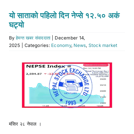
Stock market
यो साताको पहिलो दिन नेप्से १२.५० अकं
घट्यो
Don’t Miss
By
हेमन्त खबर संवाददाता
|
December 14,
2025
|
Categories:
Economy
,
News
,
Stock market
Search
for:
View
Larger
Image
मंसिर २८ नेपाल ।