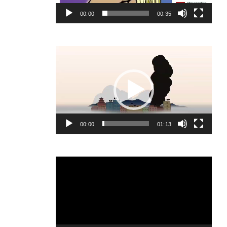
00:00
00:35
Video
Player
00:00
01:13
Video
Player