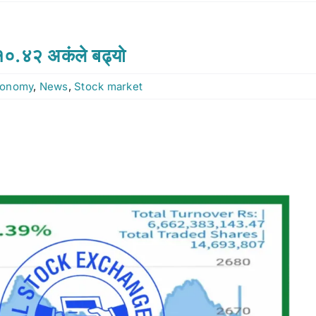
 १०.४२ अकंले बढ्यो
onomy
,
News
,
Stock market