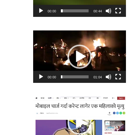
00:00
00:44
Video
Player
00:00
01:04
Video
Player