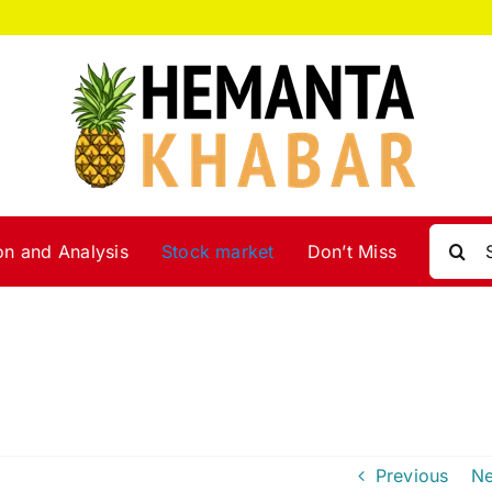
Search
on and Analysis
Stock market
Don’t Miss
for:
Previous
Ne