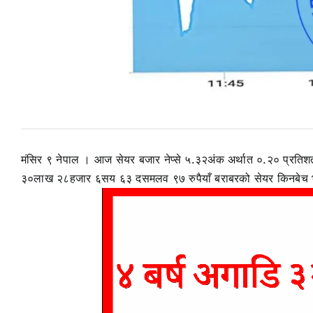
मंसिर ९ नेपाल । आज सेयर बजार नेप्से ५.३२अंक अर्थात ०.२० प्रतिश
३०लाख २८हजार ६सय ६३ दसमलव ९७ रुपैयाँ बराबरको सेयर किनबेच 