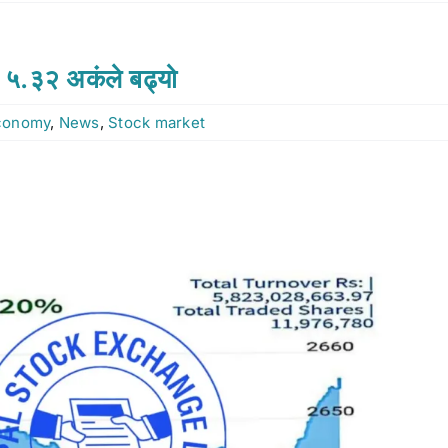
े ५.३२ अकंले बढ्यो
conomy
,
News
,
Stock market