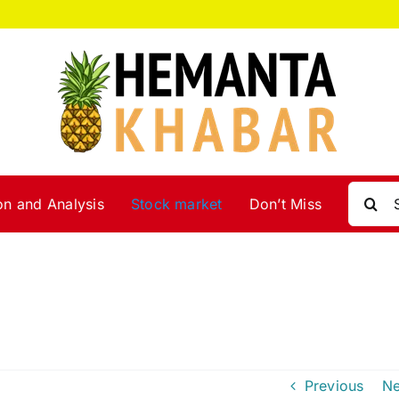
Search
on and Analysis
Stock market
Don’t Miss
for:
Previous
Ne