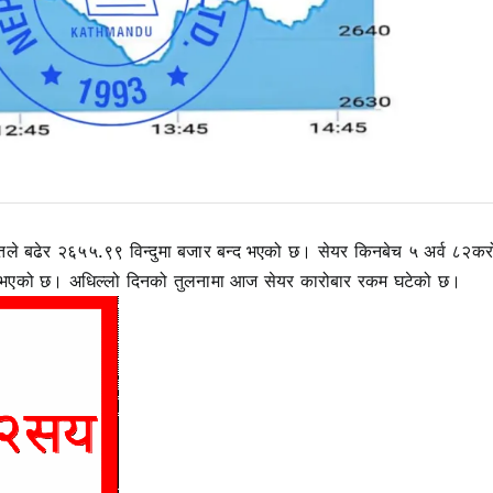
तले बढेर २६५५.९९ विन्दुमा बजार बन्द भएको छ। सेयर किनबेच ५ अर्व ८२क
भएको छ। अधिल्लो दिनको तुलनामा आज सेयर कारोबार रकम घटेको छ।