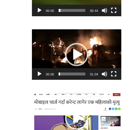
00:00
00:44
Video
Player
00:00
01:04
Video
Player