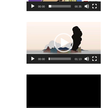
00:00
00:35
Video
Player
00:00
01:13
Video
Player