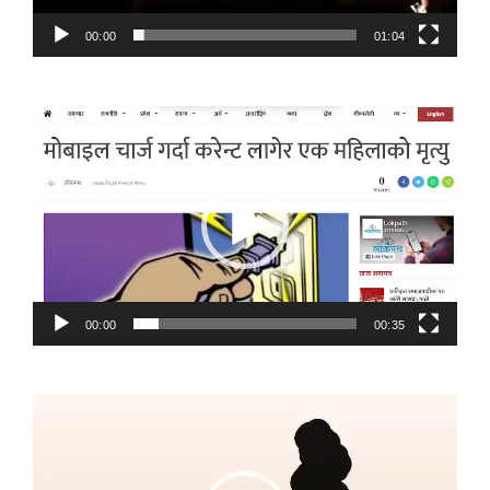
00:00
01:04
Video
Player
00:00
00:35
Video
Player