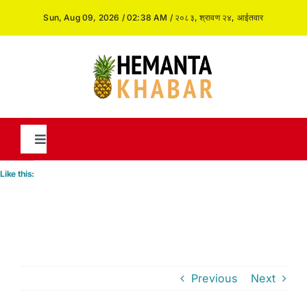
Skip
Sun, Aug 09, 2026 / 02:38 AM / २०८३, श्रावण २४, आईतवार
to
content
Toggle
Navigation
Like this:
News
International
Previous
Next
Opinion and Analysis