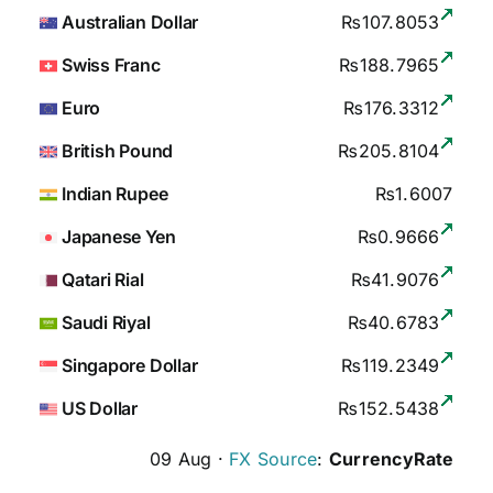
Australian Dollar
₨107.8053
Swiss Franc
₨188.7965
Euro
₨176.3312
British Pound
₨205.8104
Indian Rupee
₨1.6007
Japanese Yen
₨0.9666
Qatari Rial
₨41.9076
Saudi Riyal
₨40.6783
Singapore Dollar
₨119.2349
US Dollar
₨152.5438
09 Aug ·
FX Source
:
CurrencyRate