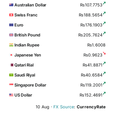
Australian Dollar
₨107.7753
Swiss Franc
₨188.5654
Euro
₨176.1903
British Pound
₨205.7624
Indian Rupee
₨1.6008
Japanese Yen
₨0.9623
Qatari Rial
₨41.8871
Saudi Riyal
₨40.6584
Singapore Dollar
₨119.2001
US Dollar
₨152.4691
10 Aug ·
FX Source
:
CurrencyRate