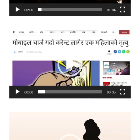
00:00
01:04
Video
Player
00:00
00:35
Video
Player