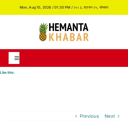
Skip
Mon, Aug 10, 2026 / 01:30 PM / २०८३, श्रावण २५, सोमबार
to
content
Toggle
Navigation
Like this:
News
International
Previous
Next
Opinion and Analysis