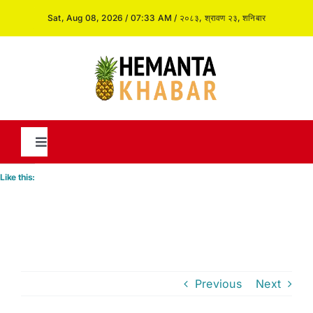
Skip
Sat, Aug 08, 2026 / 07:33 AM / २०८३, श्रावण २३, शनिबार
to
content
Toggle
Navigation
Like this:
News
International
Previous
Next
Opinion and Analysis