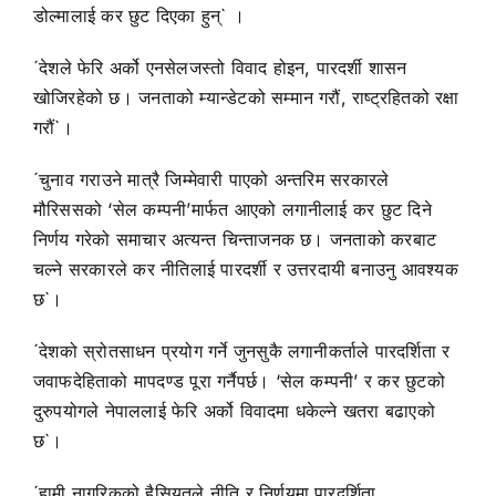
डोल्मालाई कर छुट दिएका हुन्` ।
´देशले फेरि अर्को एनसेलजस्तो विवाद होइन, पारदर्शी शासन
खोजिरहेको छ। जनताको म्यान्डेटको सम्मान गरौं, राष्ट्रहितको रक्षा
गरौं`।
´चुनाव गराउने मात्रै जिम्मेवारी पाएको अन्तरिम सरकारले
मौरिससको ‘सेल कम्पनी’मार्फत आएको लगानीलाई कर छुट दिने
निर्णय गरेको समाचार अत्यन्त चिन्ताजनक छ। जनताको करबाट
चल्ने सरकारले कर नीतिलाई पारदर्शी र उत्तरदायी बनाउनु आवश्यक
छ`।
´देशको स्रोतसाधन प्रयोग गर्ने जुनसुकै लगानीकर्ताले पारदर्शिता र
जवाफदेहिताको मापदण्ड पूरा गर्नैपर्छ। ‘सेल कम्पनी’ र कर छुटको
दुरुपयोगले नेपाललाई फेरि अर्को विवादमा धकेल्ने खतरा बढाएको
छ`।
´हामी नागरिकको हैसियतले नीति र निर्णयमा पारदर्शिता,