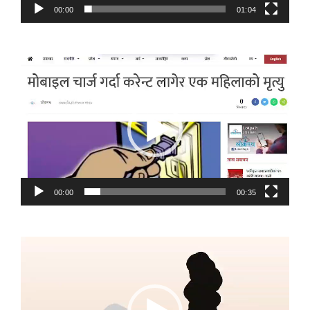
00:00
01:04
Video
Player
00:00
00:35
Video
Player