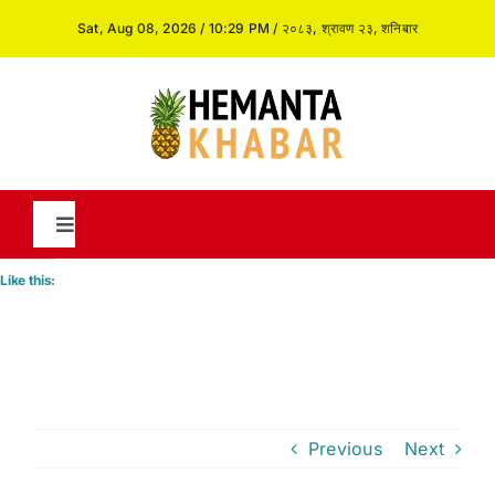
Skip
Sat, Aug 08, 2026 / 10:29 PM / २०८३, श्रावण २३, शनिबार
to
content
Toggle
Navigation
Like this:
News
International
Previous
Next
Opinion and Analysis