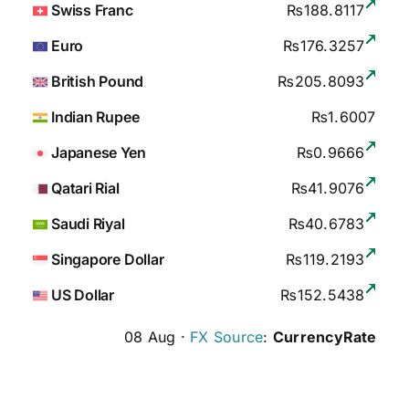
Swiss Franc
₨188.8117
Euro
₨176.3257
British Pound
₨205.8093
Indian Rupee
₨1.6007
Japanese Yen
₨0.9666
Qatari Rial
₨41.9076
Saudi Riyal
₨40.6783
Singapore Dollar
₨119.2193
US Dollar
₨152.5438
08 Aug ·
FX Source
:
CurrencyRate