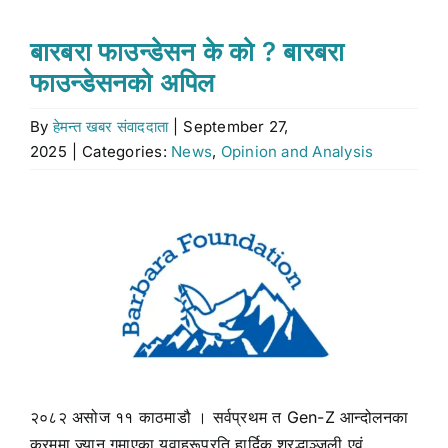
Stock market
बारबरा फाउन्डेसन के को ? बारबरा
फाउन्डेसनको अपिल
Don’t Miss
By
हेमन्त खबर संवाददाता
|
September 27,
2025
|
Categories:
News
,
Opinion and Analysis
Search
for:
View
Larger
Image
२०८२ असोज ११ काठमाडौ । सर्वप्रथम त Gen-Z आन्दोलनका
क्रममा ज्यान गुमाएका युवाहरूप्रति हार्दिक श्रद्धाञ्जली एवं