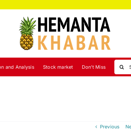
Search
on and Analysis
Stock market
Don’t Miss
for:
Previous
Ne