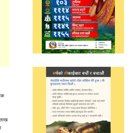
पाक
२ लाख
ा