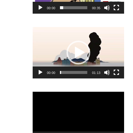
00:00
00:35
Video
Player
00:00
01:13
Video
Player