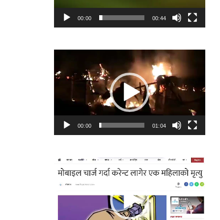
00:00
00:44
Video
Player
00:00
01:04
Video
Player