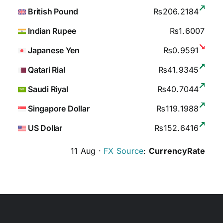
British Pound
₨206.2184
Indian Rupee
₨1.6007
Japanese Yen
₨0.9591
Qatari Rial
₨41.9345
Saudi Riyal
₨40.7044
Singapore Dollar
₨119.1988
US Dollar
₨152.6416
11 Aug ·
FX Source
:
CurrencyRate