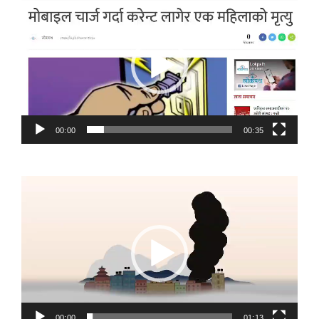
Player
00:00
00:35
Video
Player
00:00
01:13