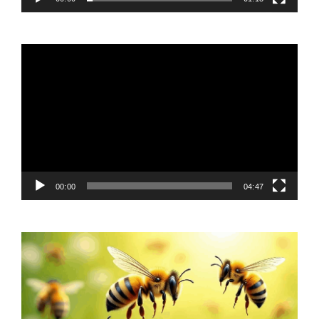
Video
Player
00:00
04:47