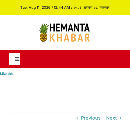
Skip
Tue, Aug 11, 2026 / 12:44 AM / २०८३, श्रावण २६, मंगलवार
to
content
Toggle
Navigation
Like this:
News
International
Previous
Next
Opinion and Analysis