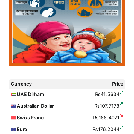
Currency
Price
UAE Dirham
₨41.5634
Australian Dollar
₨107.7178
Swiss Franc
₨188.4071
Euro
₨176.2044