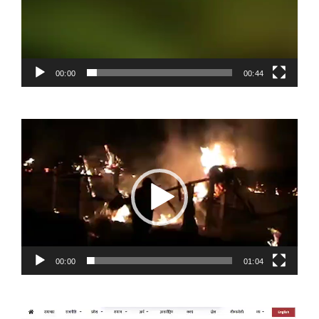
00:00
00:44
Video
Player
00:00
01:04
Video