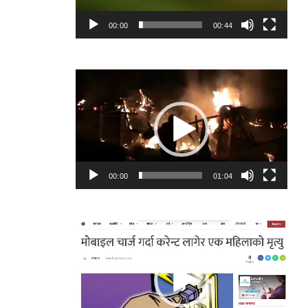
00:00
00:44
Video
Player
00:00
01:04
Video
Player