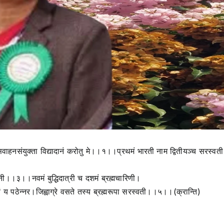
ाहनसंयुक्ता विद्यादानं करोतु मे।।१।।प्रथमं भारती नाम द्वितीयञ्च सरस्वत
यिनी।।३।।नवमं बुद्धिदात्री च दशमं ब्रह्मचारिणी।
्यं य पठेन्नर।जिह्वाग्रे वसते तस्य ब्रह्मरूपा सरस्वती।।५।।(क्रान्ति)