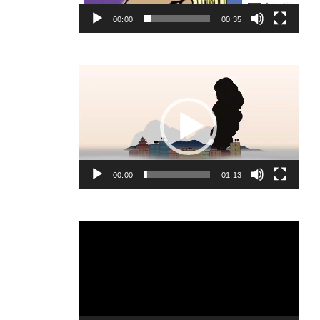
00:00
00:35
Video
Player
00:00
01:13
Video
Player