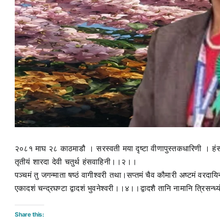
२०८१ माघ २८ काठमाडौ । सरस्वती मया दृष्टा वीणापुस्तकधारिणी । हंसव
तृतीयं शारदा देवी चतुर्थ हंसवाहिनी।।२।।
पञ्चमं तु जगन्माता षष्ठं वागीश्वरी तथा।सप्तमं चैव कौमारी अष्टमं वरदा
एकादशं चन्द्रघण्टा द्वादशं भुवनेश्वरी।।४।।द्वादशै तानि नामानि त्रिसन्ध
Share this: