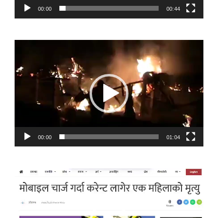
00:00
00:44
Video
Player
00:00
01:04
Video
Player