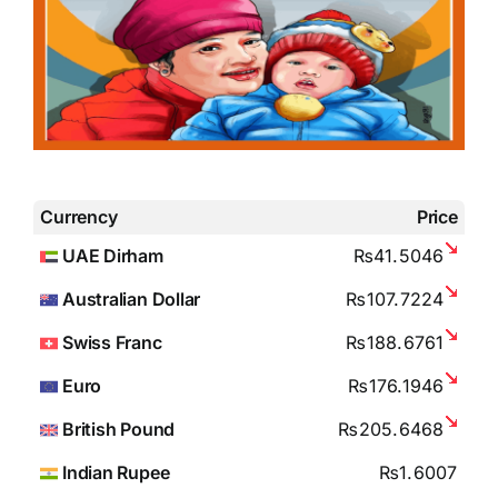
Currency
Price
UAE Dirham
₨41.5046
Australian Dollar
₨107.7224
Swiss Franc
₨188.6761
Euro
₨176.1946
British Pound
₨205.6468
Indian Rupee
₨1.6007