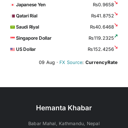
Japanese Yen
₨0.9658
Qatari Rial
₨41.8752
Saudi Riyal
₨40.6468
Singapore Dollar
₨119.2325
US Dollar
₨152.4256
09 Aug ·
FX Source
:
CurrencyRate
Hemanta Khabar
Babar Mahal, Kathmandu, Nepal