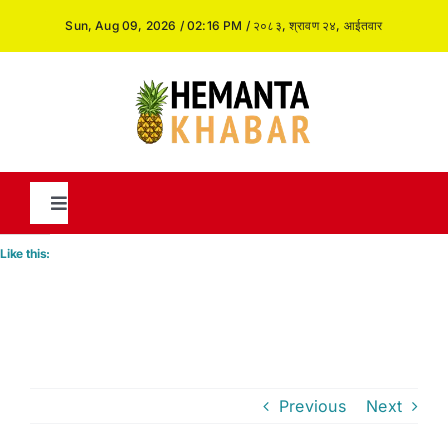
Skip
Sun, Aug 09, 2026 / 02:16 PM / २०८३, श्रावण २४, आईतवार
to
content
Toggle
Navigation
Like this:
News
International
Previous
Next
Opinion and Analysis