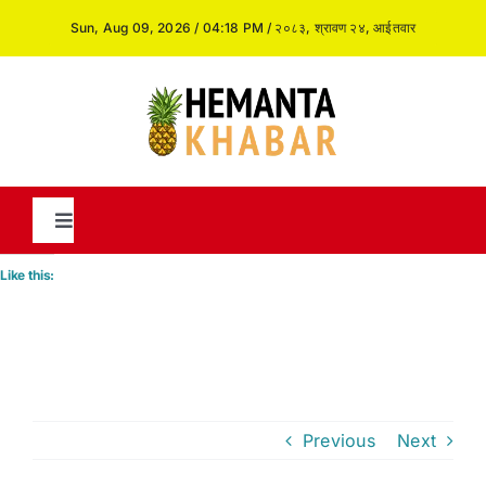
Skip
Sun, Aug 09, 2026 / 04:18 PM / २०८३, श्रावण २४, आईतवार
to
content
Toggle
Navigation
Like this:
News
International
Previous
Next
Opinion and Analysis