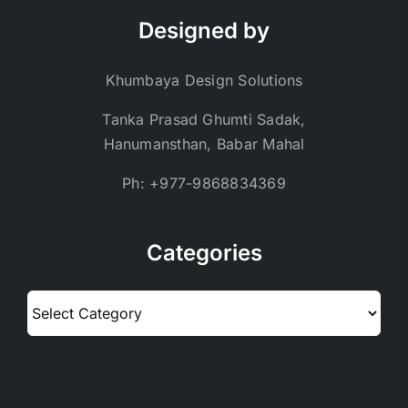
Designed by
Khumbaya Design Solutions
Tanka Prasad Ghumti Sadak,
Hanumansthan, Babar Mahal
Ph: +977-9868834369
Categories
Categories