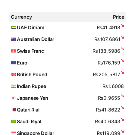
Currency
Price
UAE Dirham
₨41.4918
Australian Dollar
₨107.6861
Swiss Franc
₨188.5986
Euro
₨176.159
British Pound
₨205.5817
Indian Rupee
₨1.6008
Japanese Yen
₨0.9655
Qatari Rial
₨41.8622
Saudi Riyal
₨40.6343
Singapore Dollar
₨119.099