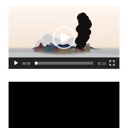
Video
Player
00:00
01:13
Video
Player