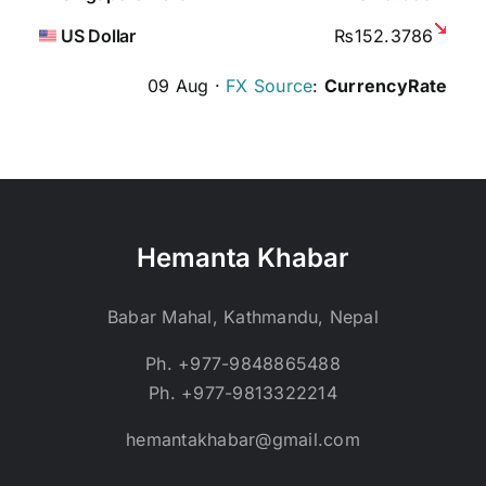
US Dollar
₨152.3786
09 Aug ·
FX Source
:
CurrencyRate
Hemanta Khabar
Babar Mahal, Kathmandu, Nepal
Ph. +977-9848865488
Ph. +977-9813322214
hemantakhabar@gmail.com