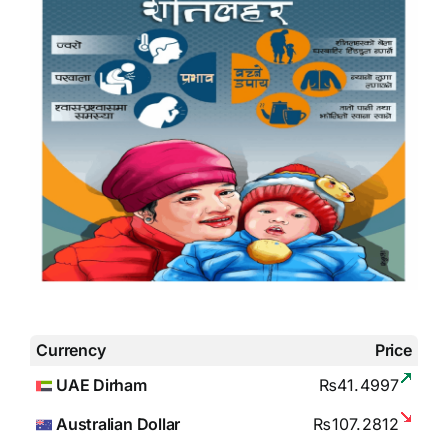
Currency
Price
UAE Dirham
₨41.4997
Australian Dollar
₨107.2812