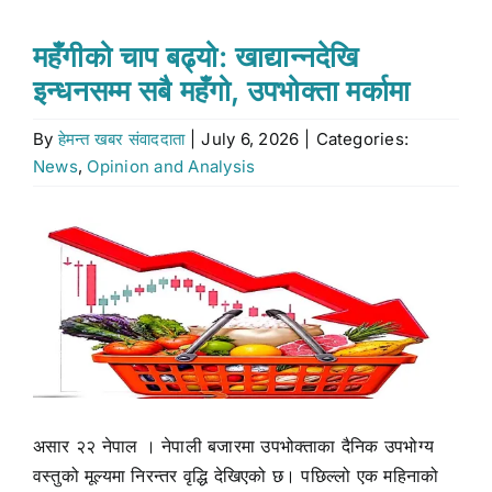
Stock market
महँगीको चाप बढ्यो: खाद्यान्नदेखि
इन्धनसम्म सबै महँगो, उपभोक्ता मर्कामा
Don’t Miss
By
हेमन्त खबर संवाददाता
|
July 6, 2026
|
Categories:
News
,
Opinion and Analysis
Search
for:
View
Larger
Image
असार २२ नेपाल । नेपाली बजारमा उपभोक्ताका दैनिक उपभोग्य
वस्तुको मूल्यमा निरन्तर वृद्धि देखिएको छ। पछिल्लो एक महिनाको