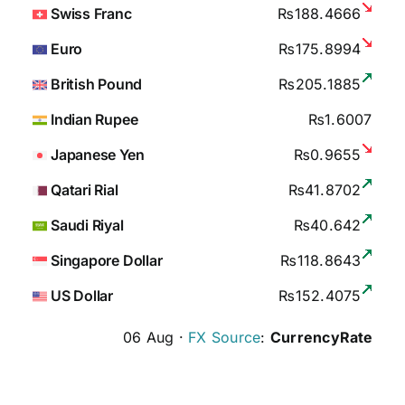
Swiss Franc
₨188.4666
Euro
₨175.8994
British Pound
₨205.1885
Indian Rupee
₨1.6007
Japanese Yen
₨0.9655
Qatari Rial
₨41.8702
Saudi Riyal
₨40.642
Singapore Dollar
₨118.8643
US Dollar
₨152.4075
06 Aug ·
FX Source
:
CurrencyRate