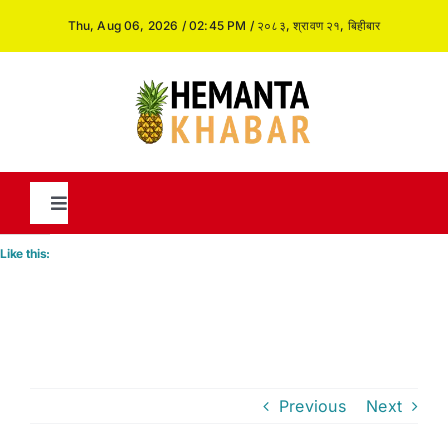
Skip
Thu, Aug 06, 2026 / 02:45 PM / २०८३, श्रावण २१, बिहीबार
to
content
Toggle
Navigation
Like this:
News
International
Previous
Next
Opinion and Analysis