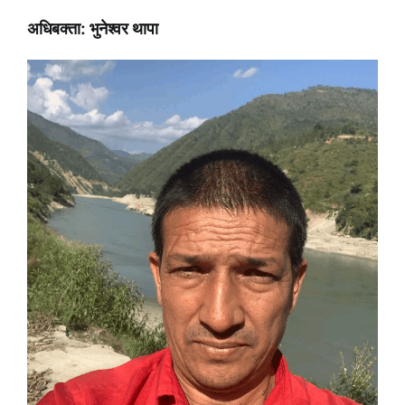
अधिबक्ता: भुनेश्वर थापा