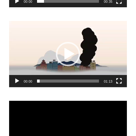
00:00
00:35
Video
Player
00:00
01:13
Video
Player