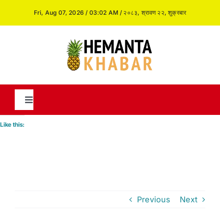
Skip
Fri, Aug 07, 2026 / 03:02 AM / २०८३, श्रावण २२, शुक्रबार
to
content
Toggle
Navigation
Like this:
News
International
Previous
Next
Opinion and Analysis