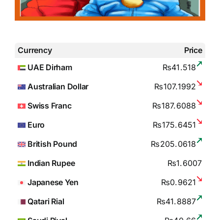
Currency
Price
UAE Dirham
₨41.518
Australian Dollar
₨107.1992
Swiss Franc
₨187.6088
Euro
₨175.6451
British Pound
₨205.0618
Indian Rupee
₨1.6007
Japanese Yen
₨0.9621
Qatari Rial
₨41.8887