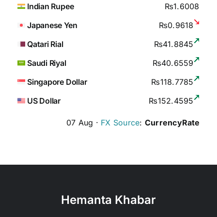
Indian Rupee
₨1.6008
Japanese Yen
₨0.9618
Qatari Rial
₨41.8845
Saudi Riyal
₨40.6559
Singapore Dollar
₨118.7785
US Dollar
₨152.4595
07 Aug ·
FX Source
:
CurrencyRate
Hemanta Khabar