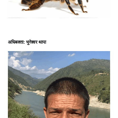
अधिबक्ता: भुनेश्वर थापा