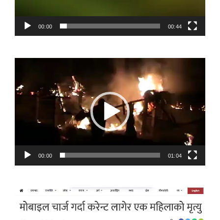
00:00
00:44
Video
Player
00:00
01:04
Video
Player