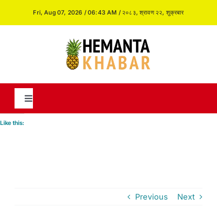
Skip
Fri, Aug 07, 2026 / 06:43 AM / २०८३, श्रावण २२, शुक्रबार
to
content
Toggle
Navigation
Like this:
News
International
Previous
Next
Opinion and Analysis