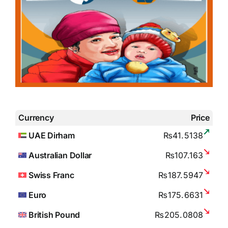
Currency
Price
UAE Dirham
₨41.5138
Australian Dollar
₨107.163
Swiss Franc
₨187.5947
Euro
₨175.6631
British Pound
₨205.0808