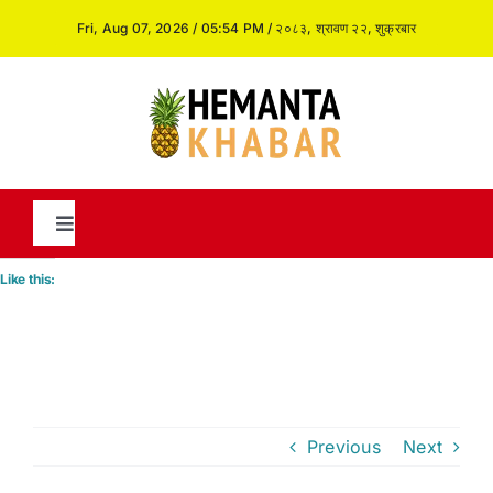
Skip
Fri, Aug 07, 2026 / 05:54 PM / २०८३, श्रावण २२, शुक्रबार
to
content
Toggle
Navigation
Like this:
News
International
Previous
Next
Opinion and Analysis