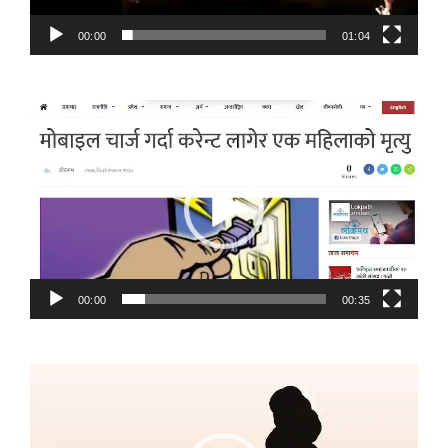
00:00
01:04
Video
Player
00:00
00:35
Video
Player