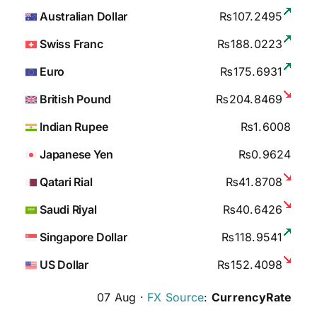
Australian Dollar
₨107.2495
Swiss Franc
₨188.0223
Euro
₨175.6931
British Pound
₨204.8469
Indian Rupee
₨1.6008
Japanese Yen
₨0.9624
Qatari Rial
₨41.8708
Saudi Riyal
₨40.6426
Singapore Dollar
₨118.9541
US Dollar
₨152.4098
07 Aug ·
FX Source
:
CurrencyRate