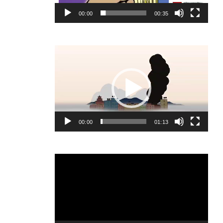
00:00
00:35
Video
Player
00:00
01:13
Video
Player