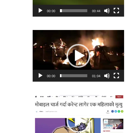
00:00
00:44
Video
Player
00:00
01:04
Video
Player