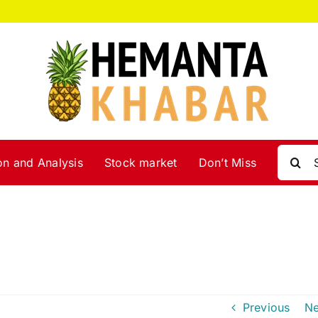
Search
on and Analysis
Stock market
Don’t Miss
for:
Previous
Ne