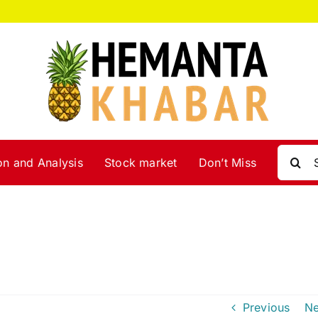
Search
on and Analysis
Stock market
Don’t Miss
for:
Previous
Ne