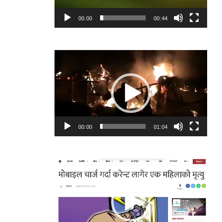
00:00
00:44
Video
Player
00:00
01:04
Video
Player