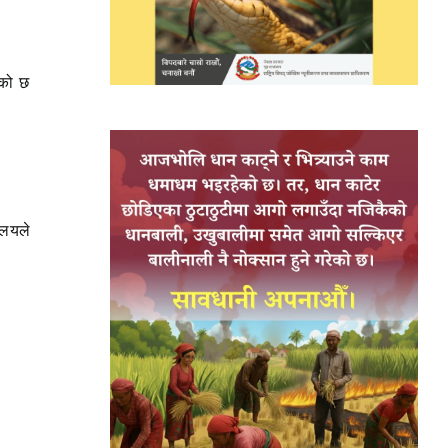
एको छ
ालयले