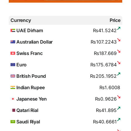
Currency
Price
UAE Dirham
₨41.5242
Australian Dollar
₨107.2243
Swiss Franc
₨187.669
Euro
₨175.6784
British Pound
₨205.1952
Indian Rupee
₨1.6008
Japanese Yen
₨0.9626
Qatari Rial
₨41.895
Saudi Riyal
₨40.6661