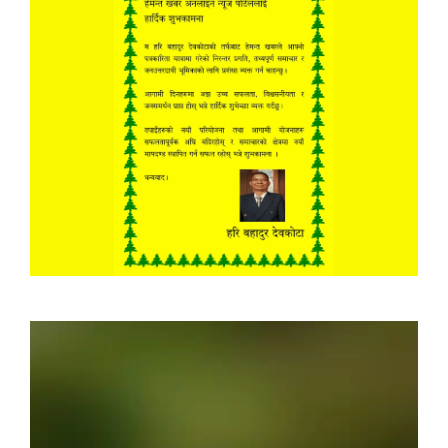
Video
Player