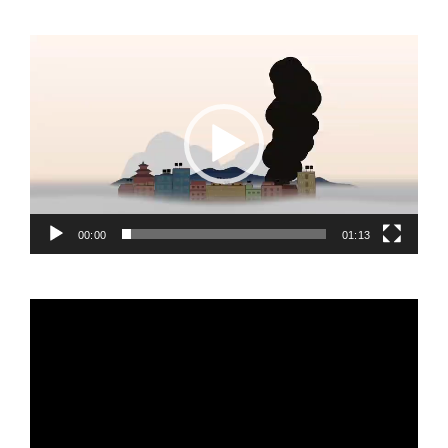
Video
Player
00:00
01:13
Video
Player