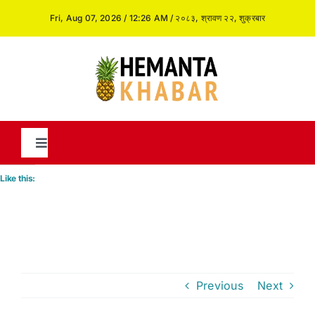
Skip
Fri, Aug 07, 2026 / 12:26 AM / २०८३, श्रावण २२, शुक्रबार
to
content
Toggle
Navigation
Like this:
News
International
Previous
Next
Opinion and Analysis