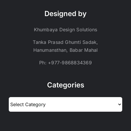
Designed by
Khumbaya Design Solutions
Tanka Prasad Ghumti Sadak,
Hanumansthan, Babar Mahal
Ph: +977-9868834369
Categories
Categories