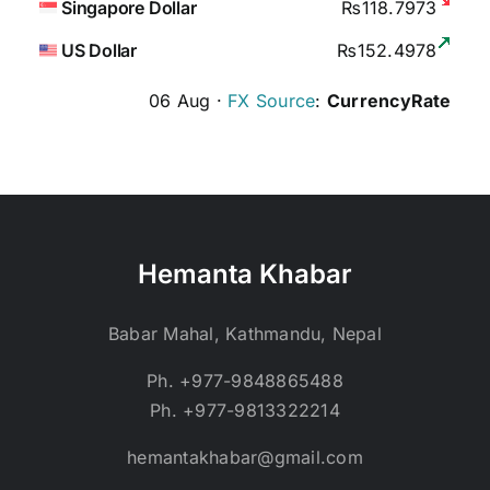
Singapore Dollar
₨118.7973
US Dollar
₨152.4978
06 Aug ·
FX Source
:
CurrencyRate
Hemanta Khabar
Babar Mahal, Kathmandu, Nepal
Ph. +977-9848865488
Ph. +977-9813322214
hemantakhabar@gmail.com