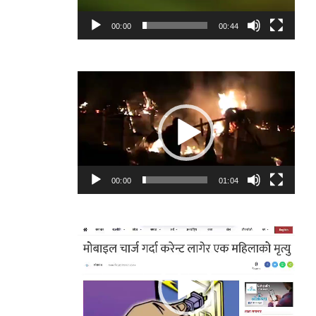
00:00
00:44
Video
Player
00:00
01:04
Video
Player