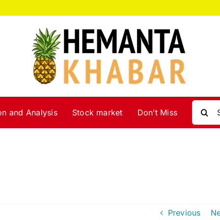
Search
on and Analysis
Stock market
Don’t Miss
for:
Previous
Ne