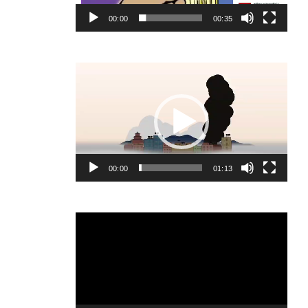
00:00
00:35
Video
Player
00:00
01:13
Video
Player