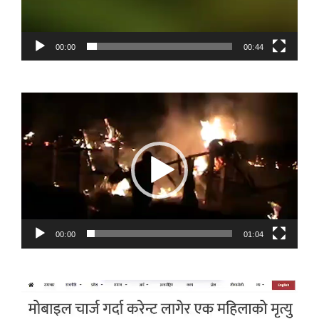
00:00
00:44
Video
Player
00:00
01:04
Video
Player