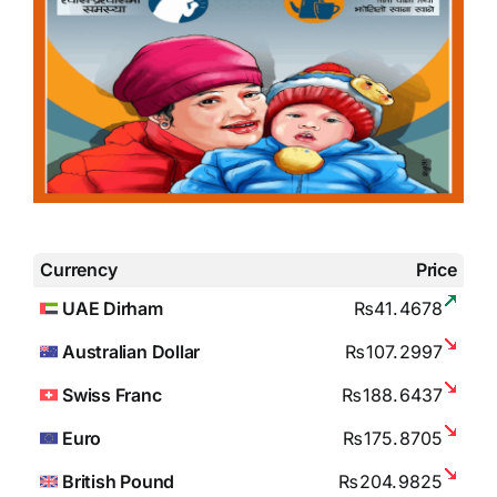
Currency
Price
UAE Dirham
₨41.4678
Australian Dollar
₨107.2997
Swiss Franc
₨188.6437
Euro
₨175.8705
British Pound
₨204.9825