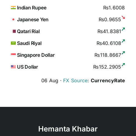
Indian Rupee
₨1.6008
Japanese Yen
₨0.9655
Qatari Rial
₨41.8381
Saudi Riyal
₨40.6108
Singapore Dollar
₨118.8667
US Dollar
₨152.2905
06 Aug ·
FX Source
:
CurrencyRate
Hemanta Khabar