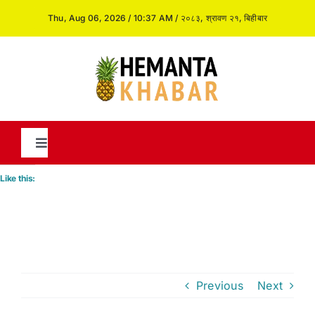
Skip
Thu, Aug 06, 2026 / 10:37 AM / २०८३, श्रावण २१, बिहीबार
to
content
Toggle
Navigation
Like this:
News
International
Previous
Next
Opinion and Analysis