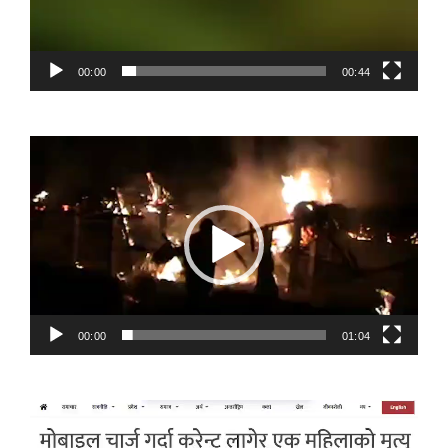
00:00
00:44
Video
Player
00:00
01:04
Video
Player