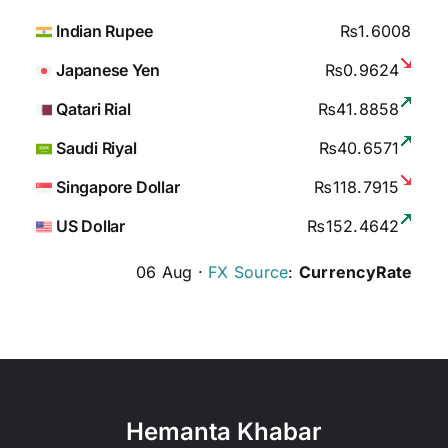
Indian Rupee
₨1.6008
Japanese Yen
₨0.9624
Qatari Rial
₨41.8858
Saudi Riyal
₨40.6571
Singapore Dollar
₨118.7915
US Dollar
₨152.4642
06 Aug ·
FX Source
:
CurrencyRate
Hemanta Khabar