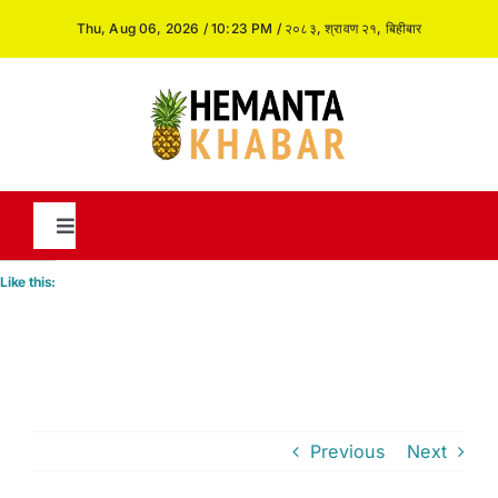
Skip
Thu, Aug 06, 2026 / 10:23 PM / २०८३, श्रावण २१, बिहीबार
to
content
Toggle
Navigation
Like this:
News
International
Previous
Next
Opinion and Analysis