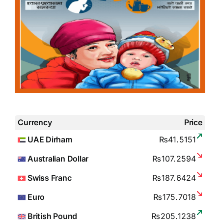
Currency
Price
UAE Dirham
₨41.5151
Australian Dollar
₨107.2594
Swiss Franc
₨187.6424
Euro
₨175.7018
British Pound
₨205.1238