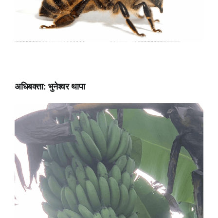
अधिबक्ता: भुनेश्वर थापा