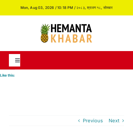
Skip
Mon, Aug 03, 2026 / 10:18 PM / २०८३, श्रावण १८, सोमबार
to
content
Toggle
Navigation
Like this:
News
International
Previous
Next
Opinion and Analysis