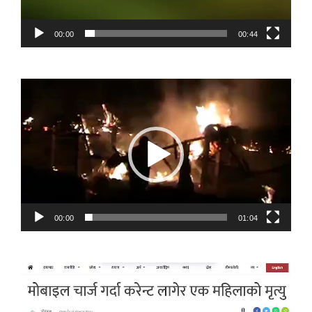
00:00
00:44
Video
Player
00:00
01:04
Video
Player