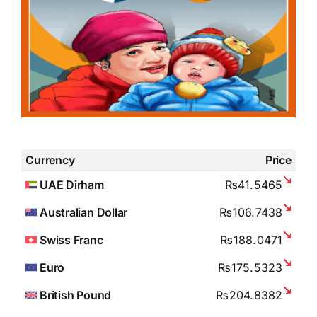
Currency
Price
UAE Dirham
₨41.5465
Australian Dollar
₨106.7438
Swiss Franc
₨188.0471
Euro
₨175.5323
British Pound
₨204.8382