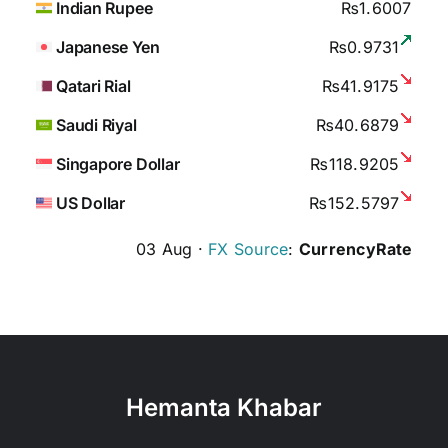
Indian Rupee
₨1.6007
Japanese Yen
₨0.9731
Qatari Rial
₨41.9175
Saudi Riyal
₨40.6879
Singapore Dollar
₨118.9205
US Dollar
₨152.5797
03 Aug ·
FX Source
:
CurrencyRate
Hemanta Khabar