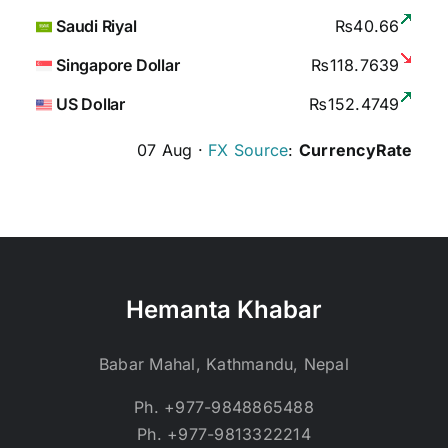
Saudi Riyal
₨40.66
Singapore Dollar
₨118.7639
US Dollar
₨152.4749
07 Aug ·
FX Source
:
CurrencyRate
Hemanta Khabar
Babar Mahal, Kathmandu, Nepal
Ph. +977-9848865488
Ph. +977-9813322214