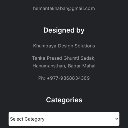
hemantakhabar@gmail.com
Designed by
Khumbaya Design Solutions
Tanka Prasad Ghumti Sadak,
Hanumansthan, Babar Mahal
Ph: +977-9868834369
Categories
Categories