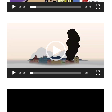
00:00
00:35
Video
Player
00:00
01:13
Video
Player