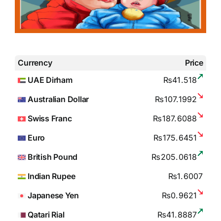
Currency
Price
UAE Dirham
₨41.518
Australian Dollar
₨107.1992
Swiss Franc
₨187.6088
Euro
₨175.6451
British Pound
₨205.0618
Indian Rupee
₨1.6007
Japanese Yen
₨0.9621
Qatari Rial
₨41.8887