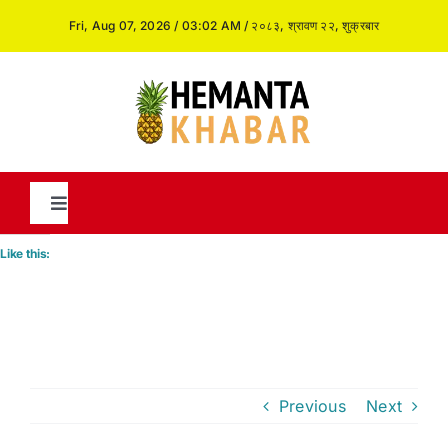
Skip
Fri, Aug 07, 2026 / 03:02 AM / २०८३, श्रावण २२, शुक्रबार
to
content
Toggle
Navigation
Like this:
News
International
Previous
Next
Opinion and Analysis