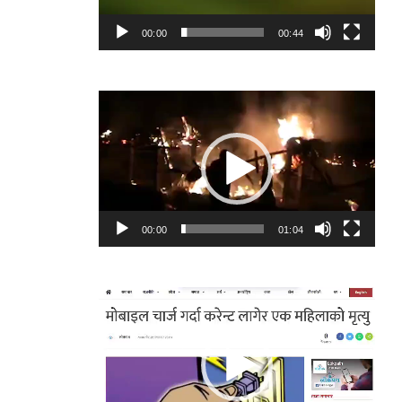
00:00
00:44
Video
Player
00:00
01:04
Video
Player