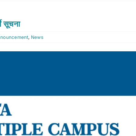
ने सूचना
nnouncement
,
News