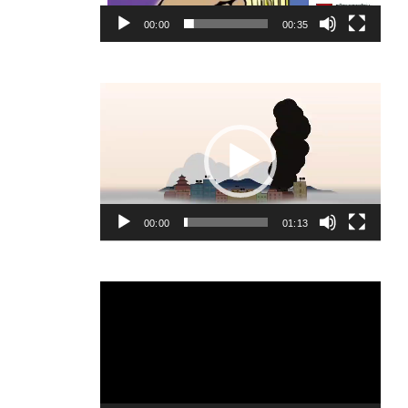
00:00
00:35
Video
Player
00:00
01:13
Video
Player