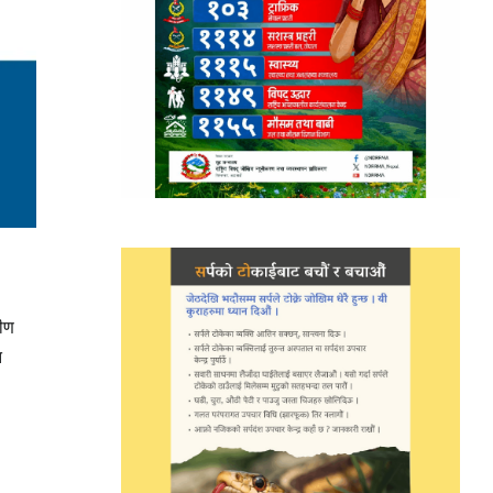
तीण
त