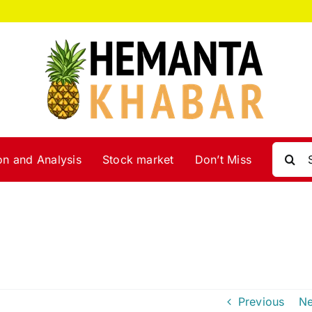
Search
on and Analysis
Stock market
Don’t Miss
for:
Previous
Ne