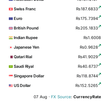
Swiss Franc
₨187.6833
Euro
₨175.7394
British Pound
₨205.1833
Indian Rupee
₨1.6008
Japanese Yen
₨0.9628
Qatari Rial
₨41.9029
Saudi Riyal
₨40.6737
Singapore Dollar
₨118.8744
US Dollar
₨152.5265
07 Aug ·
FX Source
:
CurrencyRate