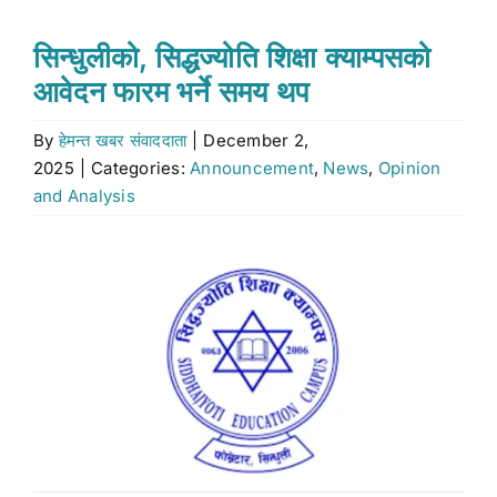
Stock market
सिन्धुलीको, सिद्धज्योति शिक्षा क्याम्पसको
आवेदन फारम भर्ने समय थप
Don’t Miss
By
हेमन्त खबर संवाददाता
|
December 2,
2025
|
Categories:
Announcement
,
News
,
Opinion
Search
and Analysis
for:
View
Larger
Image