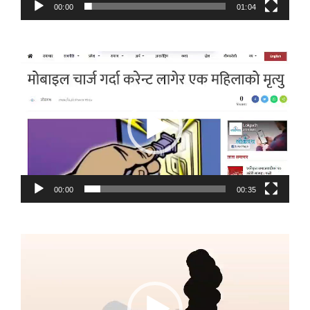
00:00
01:04
Video
Player
00:00
00:35
Video
Player