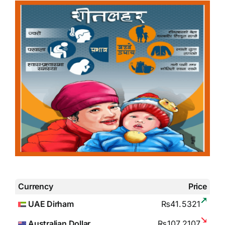
Currency
Price
UAE Dirham
₨41.5321
Australian Dollar
₨107.2107