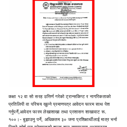
कक्षा १२ वा सो सरह उत्तिर्ण गरेको ट्रान्सकिप्ट र नागरिकताको
प्रतिलिपी वा परिचय खुल्ने प्रमाणपत्र आवेदन फारम साथ पेश
गर्नुपर्ने,आवेदन फारम लेखाशाखा तथा प्रशासन शाखावाट रू.
१००।- बुझाउनु पर्ने, अधिकतम ३० जना प्रशिक्षार्थीलाई मात्र भर्ना
लिइने,कोर्ष पुरा गरेवापतको शुल्क हाल क्याम्पसमा अध्ययनरत