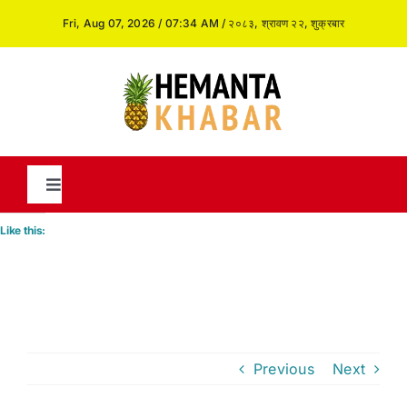
Skip
Fri, Aug 07, 2026 / 07:34 AM / २०८३, श्रावण २२, शुक्रबार
to
content
Toggle
Navigation
Like this:
News
International
Previous
Next
Opinion and Analysis