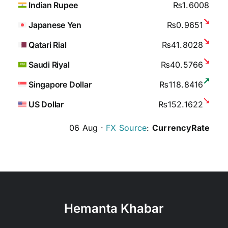
Indian Rupee
₨1.6008
Japanese Yen
₨0.9651
Qatari Rial
₨41.8028
Saudi Riyal
₨40.5766
Singapore Dollar
₨118.8416
US Dollar
₨152.1622
06 Aug ·
FX Source
:
CurrencyRate
Hemanta Khabar