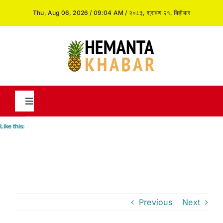
Skip
Thu, Aug 06, 2026 / 09:04 AM / २०८३, श्रावण २१, बिहीबार
to
content
Toggle
Navigation
Like this:
News
International
Previous
Next
Opinion and Analysis