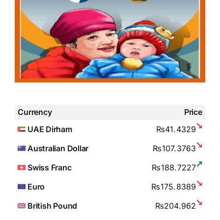
Currency
Price
UAE Dirham
₨41.4329
Australian Dollar
₨107.3763
Swiss Franc
₨188.7227
Euro
₨175.8389
British Pound
₨204.962