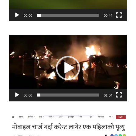
00:00
00:44
Video
Player
00:00
01:04
Video
Player