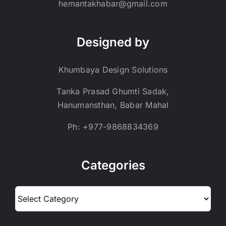
hemantakhabar@gmail.com
Designed by
Khumbaya Design Solutions
Tanka Prasad Ghumti Sadak,
Hanumansthan, Babar Mahal
Ph: +977-9868834369
Categories
Categories