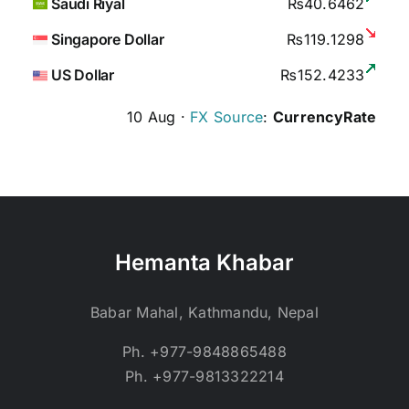
Saudi Riyal
₨40.6462
Singapore Dollar
₨119.1298
US Dollar
₨152.4233
10 Aug ·
FX Source
:
CurrencyRate
Hemanta Khabar
Babar Mahal, Kathmandu, Nepal
Ph. +977-9848865488
Ph. +977-9813322214