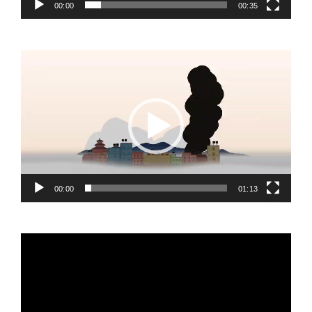
00:00
00:35
Video
Player
00:00
01:13
Video
Player