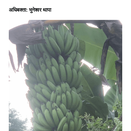
अधिबक्ता: भुनेश्वर थापा