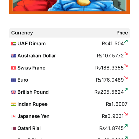
Currency
Price
UAE Dirham
₨41.504
Australian Dollar
₨107.5772
Swiss Franc
₨188.3355
Euro
₨176.0489
British Pound
₨205.5624
Indian Rupee
₨1.6007
Japanese Yen
₨0.9631
Qatari Rial
₨41.8745