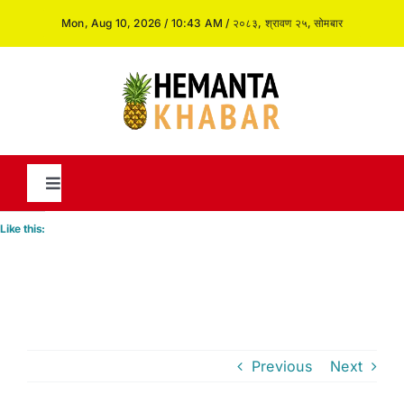
Skip
Mon, Aug 10, 2026 / 10:43 AM / २०८३, श्रावण २५, सोमबार
to
content
Toggle
Navigation
Like this:
News
International
Previous
Next
Opinion and Analysis