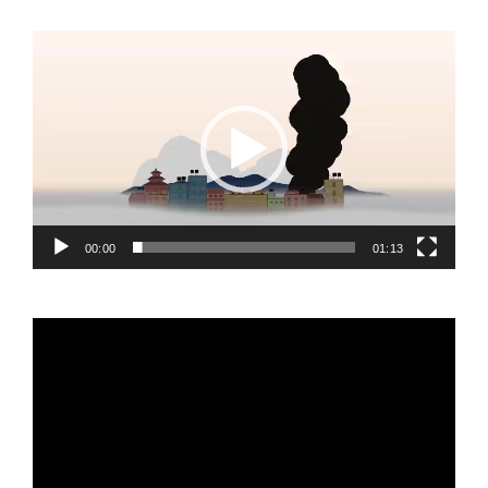
Video
Player
00:00
01:13
Video
Player