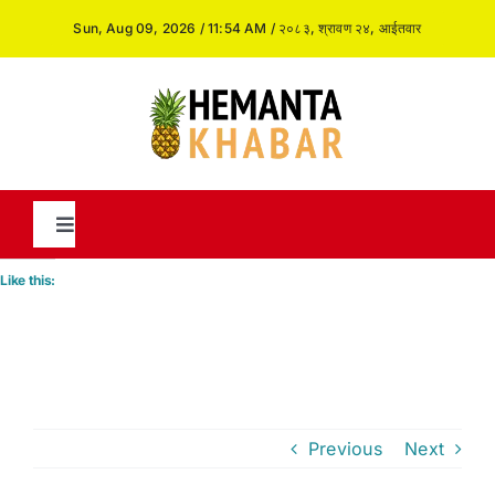
Skip
Sun, Aug 09, 2026 / 11:54 AM / २०८३, श्रावण २४, आईतवार
to
content
Toggle
Navigation
Like this:
News
International
Previous
Next
Opinion and Analysis