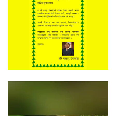
Video
Player