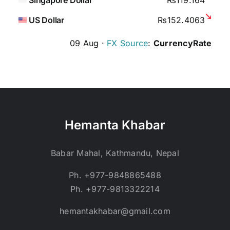
US Dollar
₨152.4063
09 Aug ·
FX Source
:
CurrencyRate
Hemanta Khabar
Babar Mahal, Kathmandu, Nepal
Ph. +977-9848865488
Ph. +977-9813322214
hemantakhabar@gmail.com