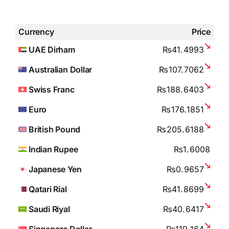
Currency
Price
UAE Dirham
₨41.4993
Australian Dollar
₨107.7062
Swiss Franc
₨188.6403
Euro
₨176.1851
British Pound
₨205.6188
Indian Rupee
₨1.6008
Japanese Yen
₨0.9657
Qatari Rial
₨41.8699
Saudi Riyal
₨40.6417
Singapore Dollar
₨119.164