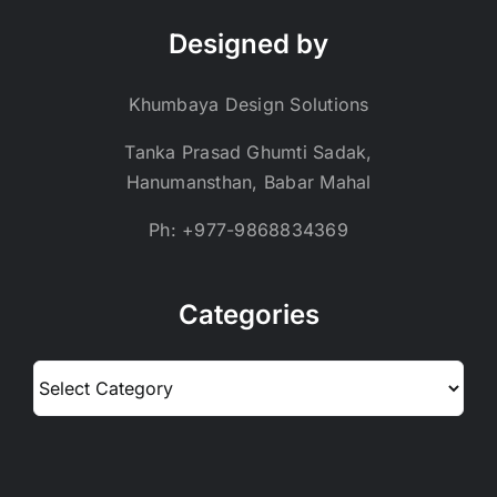
Designed by
Khumbaya Design Solutions
Tanka Prasad Ghumti Sadak,
Hanumansthan, Babar Mahal
Ph: +977-9868834369
Categories
Categories