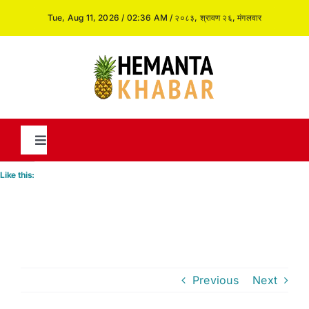
Skip
Tue, Aug 11, 2026 / 02:36 AM / २०८३, श्रावण २६, मंगलवार
to
content
Toggle
Navigation
Like this:
News
International
Previous
Next
Opinion and Analysis