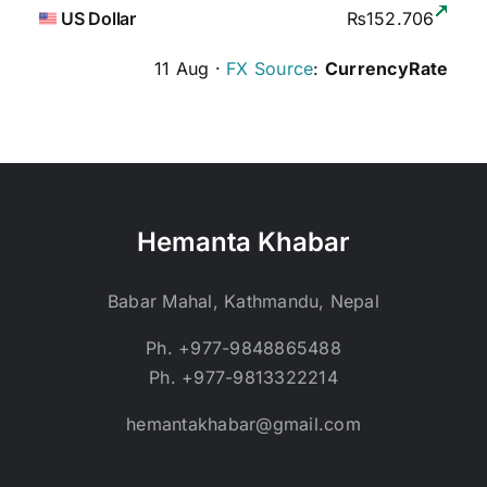
US Dollar
₨152.706
11 Aug ·
FX Source
:
CurrencyRate
Hemanta Khabar
Babar Mahal, Kathmandu, Nepal
Ph. +977-9848865488
Ph. +977-9813322214
hemantakhabar@gmail.com