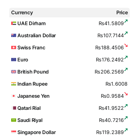
Currency
Price
UAE Dirham
₨41.5809
Australian Dollar
₨107.7144
Swiss Franc
₨188.4506
Euro
₨176.2492
British Pound
₨206.2569
Indian Rupee
₨1.6008
Japanese Yen
₨0.9584
Qatari Rial
₨41.9522
Saudi Riyal
₨40.7216
Singapore Dollar
₨119.2389