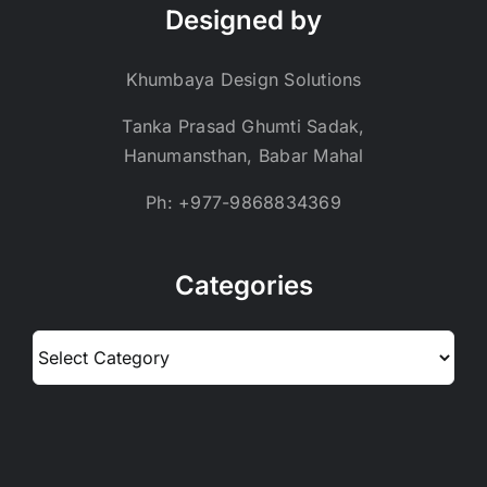
Designed by
Khumbaya Design Solutions
Tanka Prasad Ghumti Sadak,
Hanumansthan, Babar Mahal
Ph: +977-9868834369
Categories
Categories