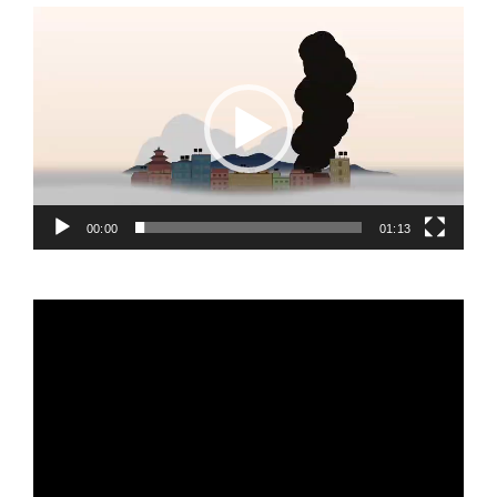
Video
Player
00:00
01:13
Video
Player