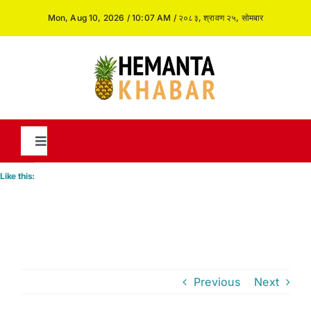
Skip
Mon, Aug 10, 2026 / 10:07 AM / २०८३, श्रावण २५, सोमबार
to
content
Toggle
Navigation
Like this:
News
International
Previous
Next
Opinion and Analysis