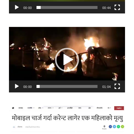
00:00
00:44
Video
Player
00:00
01:04
Video
Player