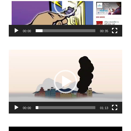
00:00
00:35
Video
Player
00:00
01:13
Video