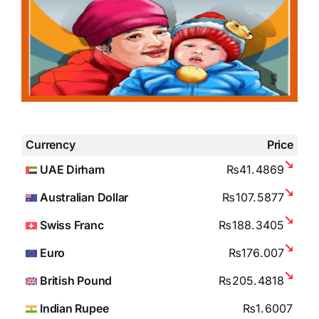
Currency
Price
UAE Dirham
₨41.4869
Australian Dollar
₨107.5877
Swiss Franc
₨188.3405
Euro
₨176.007
British Pound
₨205.4818
Indian Rupee
₨1.6007