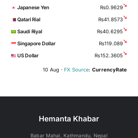
Japanese Yen
₨0.9629
Qatari Rial
₨41.8573
Saudi Riyal
₨40.6295
Singapore Dollar
₨119.089
US Dollar
₨152.3605
10 Aug ·
FX Source
:
CurrencyRate
Hemanta Khabar
Babar Mahal, Kathmandu, Nepal