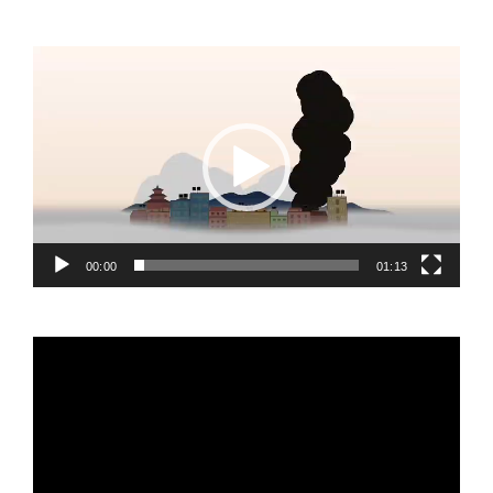
Video
Player
00:00
01:13
Video
Player