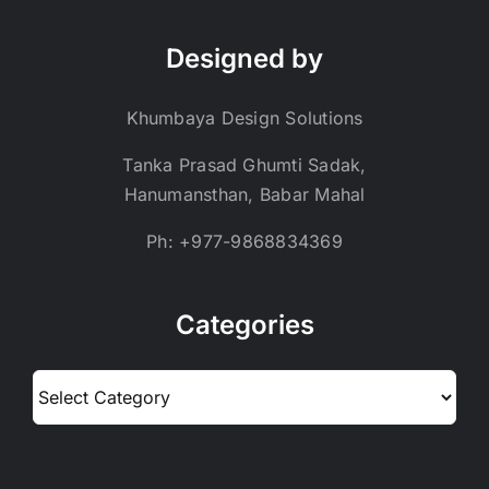
Designed by
Khumbaya Design Solutions
Tanka Prasad Ghumti Sadak,
Hanumansthan, Babar Mahal
Ph: +977-9868834369
Categories
Categories