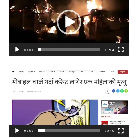
Player
00:00
01:04
Video
Player
00:00
00:35