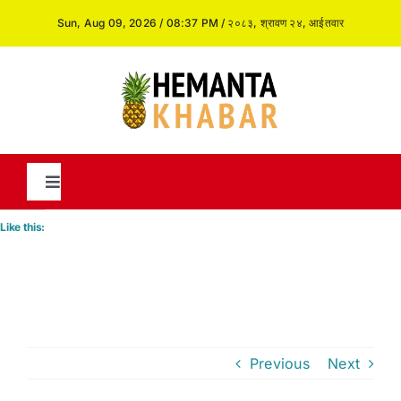
Skip
Sun, Aug 09, 2026 / 08:37 PM / २०८३, श्रावण २४, आईतवार
to
content
Toggle
Navigation
Like this:
News
International
Previous
Next
Opinion and Analysis