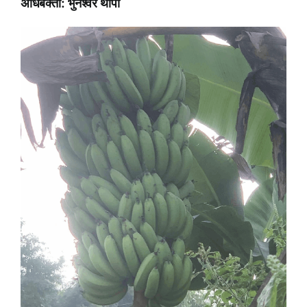
अधिबक्ता: भुनेश्वर थापा