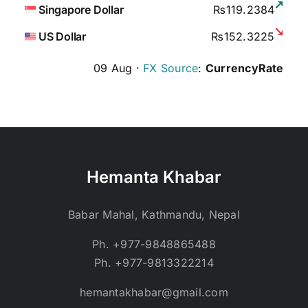
Singapore Dollar
₨119.2384
US Dollar
₨152.3225
09 Aug ·
FX Source
:
CurrencyRate
Hemanta Khabar
Babar Mahal, Kathmandu, Nepal
Ph. +977-9848865488
Ph. +977-9813322214
hemantakhabar@gmail.com