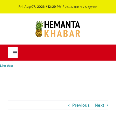
Skip
Fri, Aug 07, 2026 / 12:29 PM / २०८३, श्रावण २२, शुक्रबार
to
content
Toggle
Navigation
Like this:
News
International
Previous
Next
Opinion and Analysis