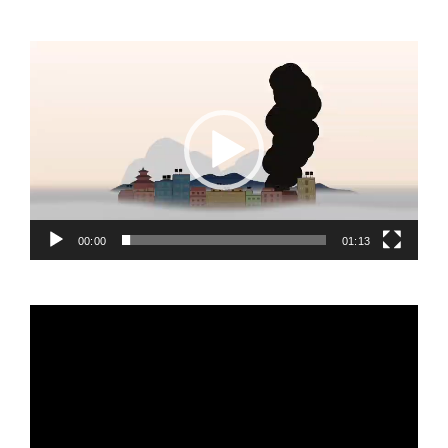
Video
Player
00:00
01:13
Video
Player