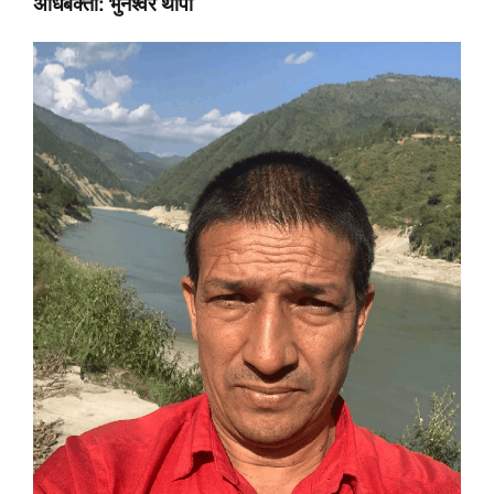
अधिबक्ता: भुनेश्वर थापा