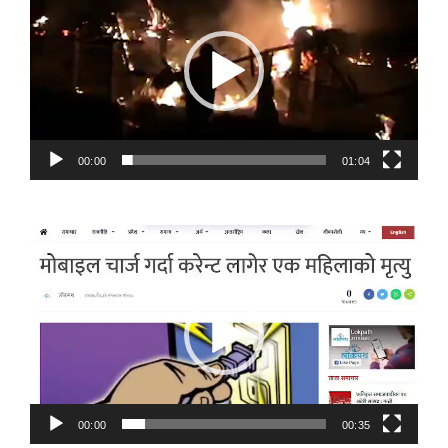
Player
00:00
01:04
Video
Player
00:00
00:35