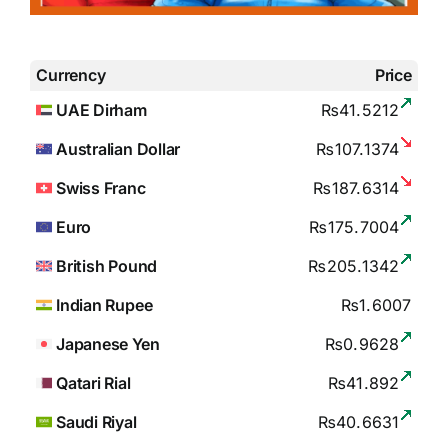
Currency
Price
UAE Dirham
₨41.5212
Australian Dollar
₨107.1374
Swiss Franc
₨187.6314
Euro
₨175.7004
British Pound
₨205.1342
Indian Rupee
₨1.6007
Japanese Yen
₨0.9628
Qatari Rial
₨41.892
Saudi Riyal
₨40.6631