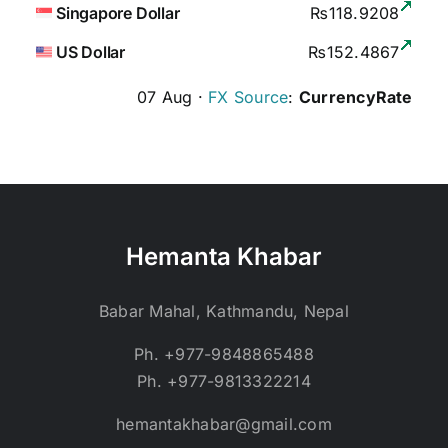
Singapore Dollar
₨118.9208
US Dollar
₨152.4867
07 Aug ·
FX Source
:
CurrencyRate
Hemanta Khabar
Babar Mahal, Kathmandu, Nepal
Ph. +977-9848865488
Ph. +977-9813322214
hemantakhabar@gmail.com