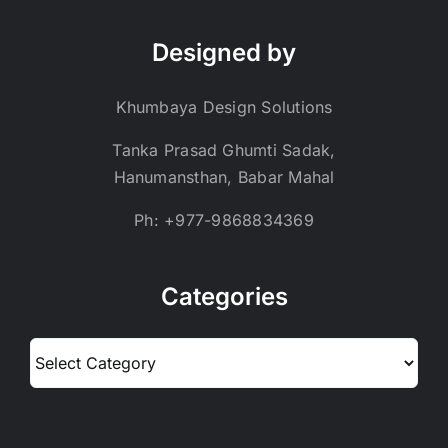
Designed by
Khumbaya Design Solutions
Tanka Prasad Ghumti Sadak,
Hanumansthan, Babar Mahal
Ph: +977-9868834369
Categories
Categories