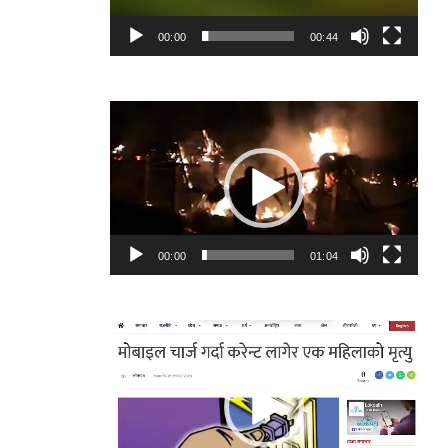
00:00
00:44
Video
Player
00:00
01:04
Video
Player