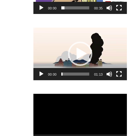
00:00
00:35
Video
Player
00:00
01:13
Video
Player