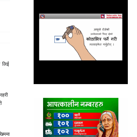
ा लिई
्रहरी
ी
ोखिममा