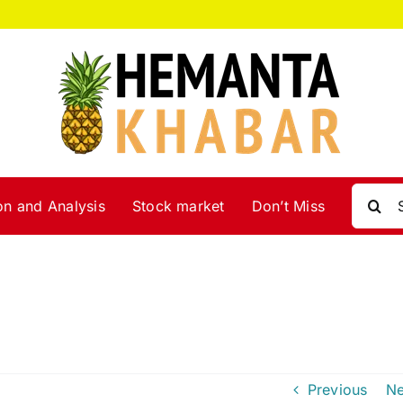
Search
on and Analysis
Stock market
Don’t Miss
for:
Previous
Ne