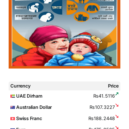
Currency
Price
UAE Dirham
₨41.5116
Australian Dollar
₨107.3227
Swiss Franc
₨188.2448