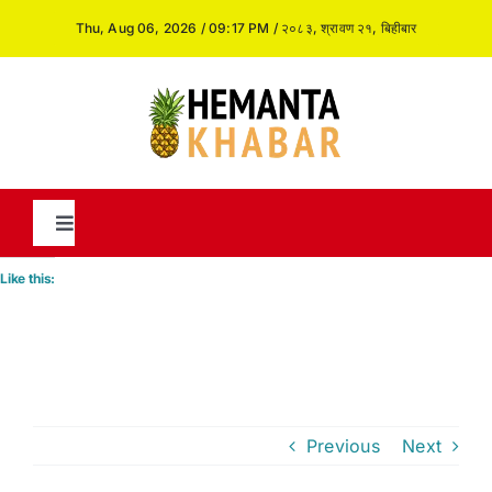
Skip
Thu, Aug 06, 2026 / 09:17 PM / २०८३, श्रावण २१, बिहीबार
to
content
Toggle
Navigation
Like this:
News
International
Previous
Next
Opinion and Analysis