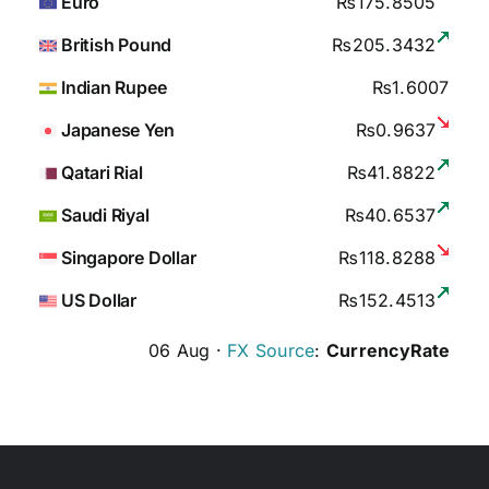
Euro
₨175.8505
British Pound
₨205.3432
Indian Rupee
₨1.6007
Japanese Yen
₨0.9637
Qatari Rial
₨41.8822
Saudi Riyal
₨40.6537
Singapore Dollar
₨118.8288
US Dollar
₨152.4513
06 Aug ·
FX Source
:
CurrencyRate