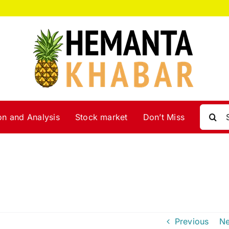
Search
on and Analysis
Stock market
Don’t Miss
for:
Previous
Ne