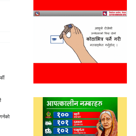
्फी
ी
गर्नको