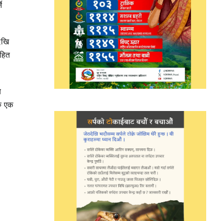
े
ेखि
सहित
े
रु एक