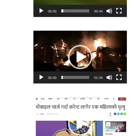
00:00
00:44
Video
Player
00:00
01:04
Video
Player