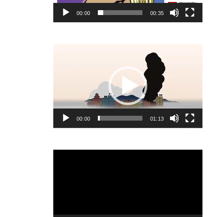
00:00
00:35
Video
Player
00:00
01:13
Video
Player