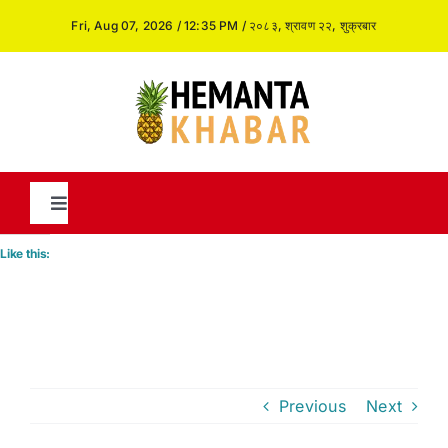
Skip
Fri, Aug 07, 2026 / 12:35 PM / २०८३, श्रावण २२, शुक्रबार
to
content
Toggle
Navigation
Like this:
News
International
Previous
Next
Opinion and Analysis