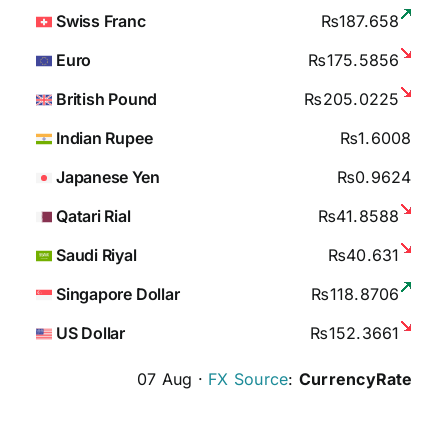
Swiss Franc
₨187.658
Euro
₨175.5856
British Pound
₨205.0225
Indian Rupee
₨1.6008
Japanese Yen
₨0.9624
Qatari Rial
₨41.8588
Saudi Riyal
₨40.631
Singapore Dollar
₨118.8706
US Dollar
₨152.3661
07 Aug ·
FX Source
:
CurrencyRate