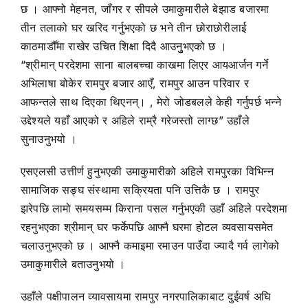
छ । आफ्नो मेहनत, जाँगर र सीपले उमाकुमारीले बेझाड बजारमा
तीन तलाको घर खरिद गर्नुुभएको छ भने तीन छोराछोरीलाई
काठमाडौँमा राखेर उचित शिक्षा दिदै आउनुुभएको छ ।
“श्रीमान् परदेशमा साना बालबच्चा काखमा लिएर आयआर्जन गर्ने
अभिलाषा बोकेर रामपुर बजार आएँ, रामपुर आउन परिवार र
आफन्तले साथ दिएका थिएनन्। , मेरो जोडबलले केही गर्नुपर्छ भन्ने
उद्देश्यले यहाँ आएको र अहिले राम्रै गरेजस्तो लाग्छ” उहाँले
सुनाउनुभयो ।
एसएलसी उत्तीर्ण हुनुभएकी उमाकुमारीको अहिले रामपुरका विभिन्न
सामाजिक सङ्घ संस्थामा सक्रियता पनि उत्तिकै छ । रामपुर
झरेपछि लामो समयसम्म किराना पसल गर्नुभएकी उहाँ अहिले परदेशमा
रहनुभएका श्रीमान् घर फर्केपछि आफ्नै घरमा होटल व्यवसायसमेत
चलाउनुभएको छ । आफ्नै कमाइमा रमाउन पाउँदा ज्यादै गर्व लागेको
उमाकुमारीले बताउनुभयो ।
उहाँले पक्षीपालन व्यावसायमा रामपुर नगरपालिकाबाट दुईवर्ष अघि