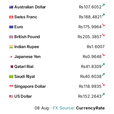
Australian Dollar
₨107.6052
Swiss Franc
₨188.4821
Euro
₨175.9964
British Pound
₨205.3857
Indian Rupee
₨1.6007
Japanese Yen
₨0.9648
Qatari Rial
₨41.8309
Saudi Riyal
₨40.6038
Singapore Dollar
₨118.9935
US Dollar
₨152.2643
08 Aug ·
FX Source
:
CurrencyRate