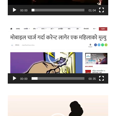
00:00
01:04
Video
Player
00:00
00:35
Video
Player