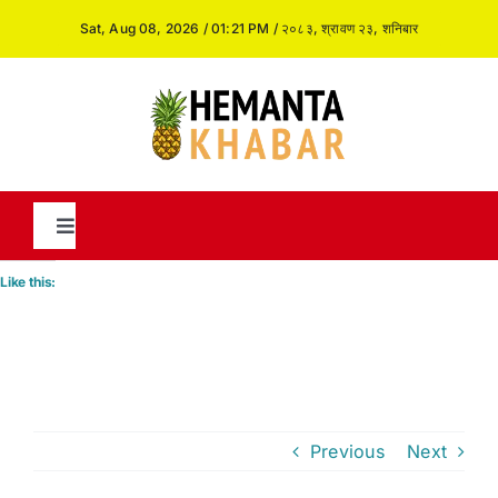
Skip
Sat, Aug 08, 2026 / 01:21 PM / २०८३, श्रावण २३, शनिबार
to
content
Toggle
Navigation
Like this:
News
International
Previous
Next
Opinion and Analysis