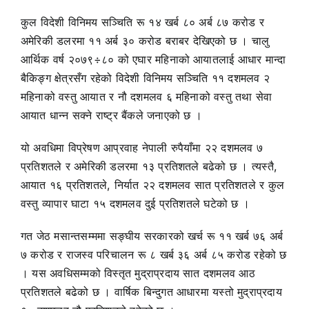
कुल विदेशी विनिमय सञ्चिति रू १४ खर्ब ८० अर्ब ८७ करोड र
अमेरिकी डलरमा ११ अर्ब ३० करोड बराबर देखिएको छ । चालु
आर्थिक वर्ष २०७९÷८० को एघार महिनाको आयातलाई आधार मान्दा
बैकिङ्ग क्षेत्रसँग रहेको विदेशी विनिमय सञ्चिति ११ दशमलव २
महिनाको वस्तु आयात र नौ दशमलव ६ महिनाको वस्तु तथा सेवा
आयात धान्न सक्ने राष्ट्र बैंकले जनाएको छ ।
यो अवधिमा विप्रेषण आप्रवाह नेपाली रुपैयाँमा २२ दशमलव ७
प्रतिशतले र अमेरिकी डलरमा १३ प्रतिशतले बढेको छ । त्यस्तै,
आयात १६ प्रतिशतले, निर्यात २२ दशमलव सात प्रतिशतले र कुल
वस्तु व्यापार घाटा १५ दशमलव दुई प्रतिशतले घटेको छ ।
गत जेठ मसान्तसम्ममा सङ्घीय सरकारको खर्च रू ११ खर्ब ७६ अर्ब
७ करोड र राजस्व परिचालन रू ८ खर्ब ३६ अर्ब ८५ करोड रहेको छ
। यस अवधिसम्मको विस्तृत मुद्राप्रदाय सात दशमलव आठ
प्रतिशतले बढेको छ । वार्षिक बिन्दुगत आधारमा यस्तो मुद्राप्रदाय