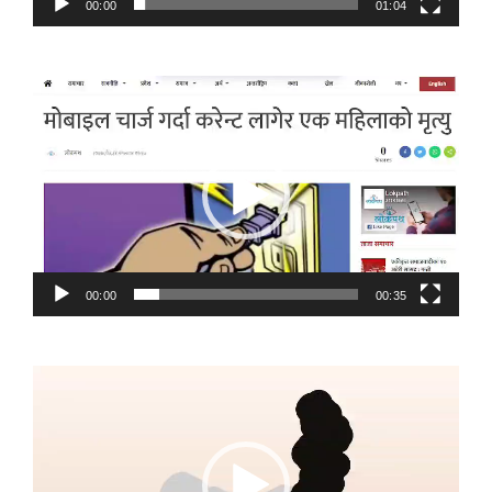
00:00
01:04
Video
Player
00:00
00:35
Video
Player