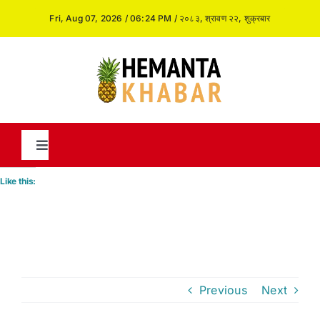
Skip
Fri, Aug 07, 2026 / 06:24 PM / २०८३, श्रावण २२, शुक्रबार
to
content
Toggle
Navigation
Like this:
News
International
Previous
Next
Opinion and Analysis