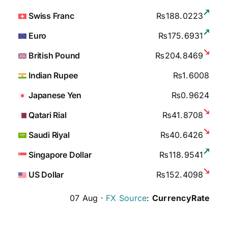
Swiss Franc
₨188.0223
Euro
₨175.6931
British Pound
₨204.8469
Indian Rupee
₨1.6008
Japanese Yen
₨0.9624
Qatari Rial
₨41.8708
Saudi Riyal
₨40.6426
Singapore Dollar
₨118.9541
US Dollar
₨152.4098
07 Aug ·
FX Source
:
CurrencyRate