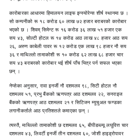
कारोबारका आधारमा हिमालयन लाइफ इन्स्योरेन्स शीर्ष स्थानमा छ ।
सो कम्पनीको रू १८ करोड ६० लाख ७२ हजार बराबरको कारोबार
भएको छ । शिवम् सिमेन्ट रू १६ करोड ३६ लाख ५१ हजार एक
सय ४३, सोल्टी होटल रू १४ करोड आठ लाख ४८ हजार आठ सय
२६, अरुण काबेली पावर रू १२ करोड एक लाख ९८ हजार नौ सय
३६ र माथिल्लो तामाकोशी रू १० करोड ६२ लाख ६८ हजार चार
सय ४३ बराबरको कारोबार भई शीर्ष पाँच भित्र पर्न सफल भएका
छन् ।
नेप्सेका अनुसार, रावा इनर्जी नौ दशमलव ९८, सिटी होटल नौ
दशमलव ५१, प्रभु बैंकको ऋणपत्र आठ दशमलव २२, सनराइज
बैंकको ऋणपत्र आठ दशमलव २१ र सिटिजन म्युचुअल फण्डका
लगानीकर्ताले आठ प्रतिशतले कमाएका छन् ।
त्यस्तै, माथिल्लो तामाकोशी छ दशमलव ६५, बीपीडब्ल्यू लघुवित्त चार
दशमलव ४३, लिवर्टी इनर्जी तीन दशमलव ६०, जोशी हाइड्रोपावर