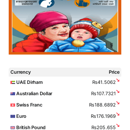
Currency
Price
UAE Dirham
₨41.5062
Australian Dollar
₨107.7321
Swiss Franc
₨188.6892
Euro
₨176.1969
British Pound
₨205.655