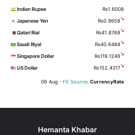
Indian Rupee
₨1.6008
Japanese Yen
₨0.9658
Qatari Rial
₨41.8768
Saudi Riyal
₨40.6484
Singapore Dollar
₨119.1249
US Dollar
₨152.4317
09 Aug ·
FX Source
:
CurrencyRate
Hemanta Khabar