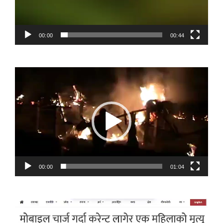
00:00
00:44
Video
Player
00:00
01:04
Video
Player