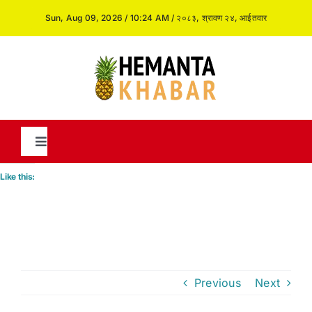
Skip
Sun, Aug 09, 2026 / 10:24 AM / २०८३, श्रावण २४, आईतवार
to
content
Toggle
Navigation
Like this:
News
International
Previous
Next
Opinion and Analysis