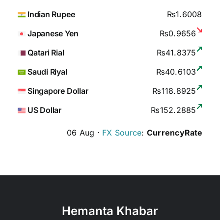
Indian Rupee
₨1.6008
Japanese Yen
₨0.9656
Qatari Rial
₨41.8375
Saudi Riyal
₨40.6103
Singapore Dollar
₨118.8925
US Dollar
₨152.2885
06 Aug ·
FX Source
:
CurrencyRate
Hemanta Khabar