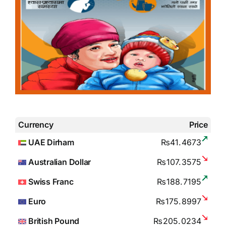
Currency
Price
UAE Dirham
₨41.4673
Australian Dollar
₨107.3575
Swiss Franc
₨188.7195
Euro
₨175.8997
British Pound
₨205.0234