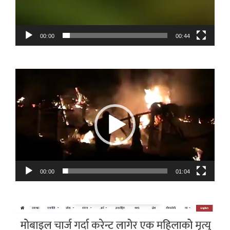
00:00
00:44
Video
Player
00:00
01:04
Video
Player