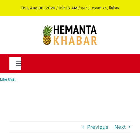
Skip
Thu, Aug 06, 2026 / 09:36 AM / २०८३, श्रावण २१, बिहीबार
to
content
Toggle
Navigation
Like this:
News
International
Previous
Next
Opinion and Analysis