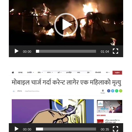
Player
00:00
01:04
Video
Player
00:00
00:35