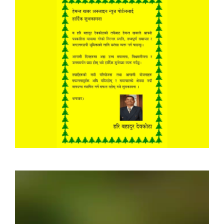
Video
Player