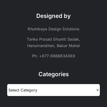
Designed by
Khumbaya Design Solutions
Tanka Prasad Ghumti Sadak,
Hanumansthan, Babar Mahal
Ph: +977-9868834369
Categories
Categories