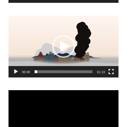
Video
Player
00:00
01:13
Video
Player