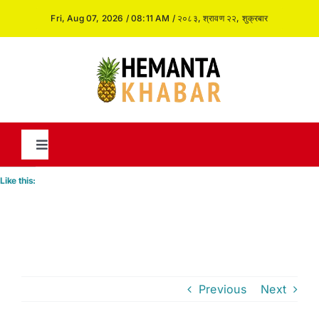
Skip
Fri, Aug 07, 2026 / 08:11 AM / २०८३, श्रावण २२, शुक्रबार
to
content
Toggle
Navigation
Like this:
News
International
Previous
Next
Opinion and Analysis