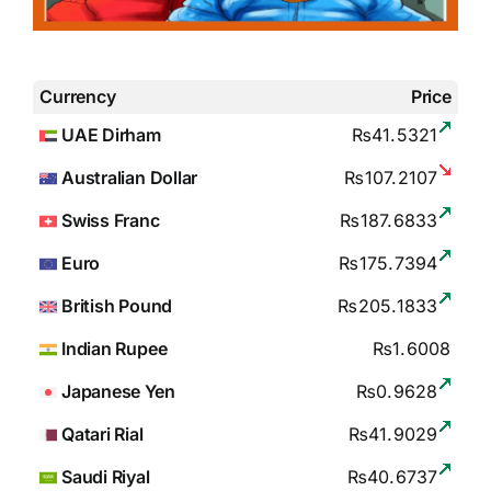
Currency
Price
UAE Dirham
₨41.5321
Australian Dollar
₨107.2107
Swiss Franc
₨187.6833
Euro
₨175.7394
British Pound
₨205.1833
Indian Rupee
₨1.6008
Japanese Yen
₨0.9628
Qatari Rial
₨41.9029
Saudi Riyal
₨40.6737