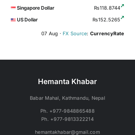
Singapore Dollar
₨118.8744
US Dollar
₨152.5265
07 Aug ·
FX Source
:
CurrencyRate
Hemanta Khabar
Babar Mahal, Kathmandu, Nepal
Ph. +977-9848865488
Ph. +977-9813322214
hemantakhabar@gmail.com