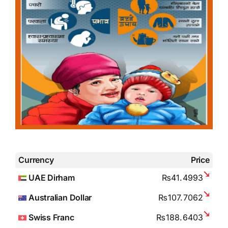
Currency
Price
UAE Dirham
₨41.4993
Australian Dollar
₨107.7062
Swiss Franc
₨188.6403