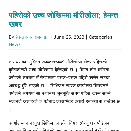
Stock market
पहिरोको उच्च जोखिममा मौरीखोला; हेमन्त
खबर
Don’t Miss
By
हेमन्त खबर संवाददाता
|
June 25, 2023
|
Categories:
News
Search
for:
नारायणगढ–मुग्लिन सडकखण्डको मौरीखोला क्षेत्र पहिराको
दृष्टिकोणले उच्च जोखिममा देखिएको छ । विगत तीन वर्षयता
वर्षात्को समयमा मौरीखोलामा पटक–पटक पहिरो खसेर सडक
अवरुद्ध हुँदै आएको छ । डिभिजन सडक कार्यालय चितवनले
वर्षात्को समयमा सो स्थानमा जुनसुकै समय पहिरो खस्न सक्ने
भएकाले असारको २ गतेबाट एक्साभेटर तयारी अवस्थामा राखेको छ
।
कार्यालयका प्रमुख डिभिजनल इन्जिनियर रमेशकुमार पौडेलका
अनुसार विगत वर्ष अहिलेको अवस्था र अध्ययनलाई हेर्दा सो स्थानमा