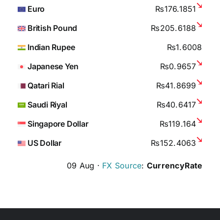
Euro
₨176.1851
British Pound
₨205.6188
Indian Rupee
₨1.6008
Japanese Yen
₨0.9657
Qatari Rial
₨41.8699
Saudi Riyal
₨40.6417
Singapore Dollar
₨119.164
US Dollar
₨152.4063
09 Aug ·
FX Source
:
CurrencyRate