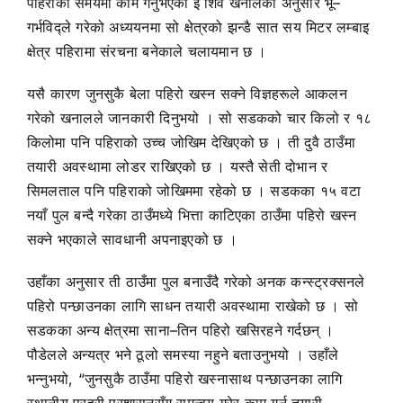
पहिराको समयमा काम गर्नुभएका ई शिव खनालका अनुसार भू–
गर्भविद्ले गरेको अध्ययनमा सो क्षेत्रको झन्डै सात सय मिटर लम्बाइ
क्षेत्र पहिरामा संरचना बनेकाले चलायमान छ ।
यसै कारण जुनसुकै बेला पहिरो खस्न सक्ने विज्ञहरूले आकलन
गरेको खनालले जानकारी दिनुभयो । सो सडकको चार किलो र १८
किलोमा पनि पहिराको उच्च जोखिम देखिएको छ । ती दुवै ठाउँमा
तयारी अवस्थामा लोडर राखिएको छ । यस्तै सेती दोभान र
सिमलताल पनि पहिराको जोखिममा रहेको छ । सडकका १५ वटा
नयाँ पुल बन्दै गरेका ठाउँमध्ये भित्ता काटिएका ठाउँमा पहिरो खस्न
सक्ने भएकाले सावधानी अपनाइएको छ ।
उहाँका अनुसार ती ठाउँमा पुल बनाउँदै गरेको अनक कन्स्ट्रक्सनले
पहिरो पन्छाउनका लागि साधन तयारी अवस्थामा राखेको छ । सो
सडकका अन्य क्षेत्रमा साना–तिन पहिरो खसिरहने गर्दछन् ।
पौडेलले अन्यत्र भने ठूलो समस्या नहुने बताउनुभयो । उहाँले
भन्नुभयो, “जुनसुकै ठाउँमा पहिरो खस्नासाथ पन्छाउनका लागि
स्थानीय प्रहरी प्रशासनसँग समन्वय गरेर काम गर्न तयारी