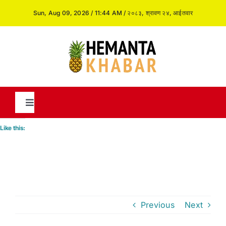
Skip
Sun, Aug 09, 2026 / 11:44 AM / २०८३, श्रावण २४, आईतवार
to
content
Toggle
Navigation
Like this:
News
International
Previous
Next
Opinion and Analysis