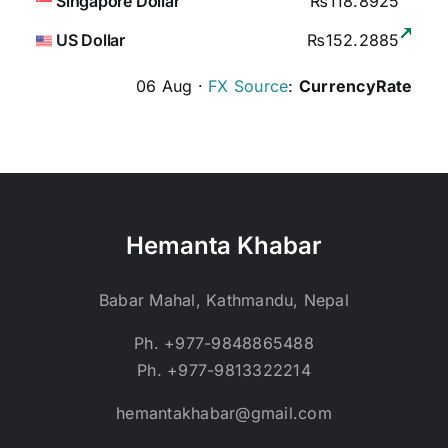
Singapore Dollar
₨118.8925
US Dollar
₨152.2885
06 Aug ·
FX Source
:
CurrencyRate
Hemanta Khabar
Babar Mahal, Kathmandu, Nepal
Ph. +977-9848865488
Ph. +977-9813322214
hemantakhabar@gmail.com