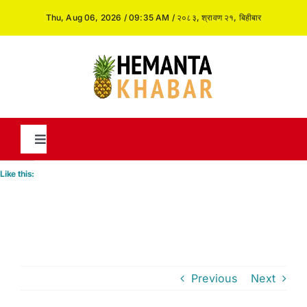
Skip
Thu, Aug 06, 2026 / 09:35 AM / २०८३, श्रावण २१, बिहीबार
to
content
Toggle
Navigation
Like this:
News
International
Previous
Next
Opinion and Analysis