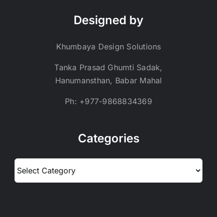
Designed by
Khumbaya Design Solutions
Tanka Prasad Ghumti Sadak,
Hanumansthan, Babar Mahal
Ph: +977-9868834369
Categories
Categories