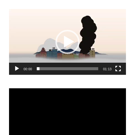
Video
Player
00:00
01:13
Video
Player