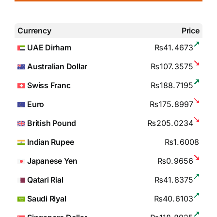
Currency
Price
UAE Dirham
₨41.4673
Australian Dollar
₨107.3575
Swiss Franc
₨188.7195
Euro
₨175.8997
British Pound
₨205.0234
Indian Rupee
₨1.6008
Japanese Yen
₨0.9656
Qatari Rial
₨41.8375
Saudi Riyal
₨40.6103