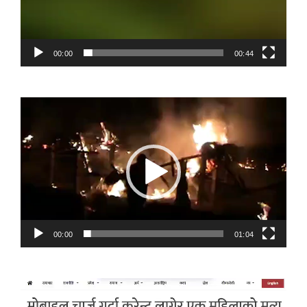
00:00
00:44
Video
Player
00:00
01:04
Video
Player