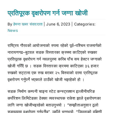
Stock market
प्रतिपूरक वृक्षरोपण गर्न जग्गा खोजी
By
हेमन्त खबर संवाददाता
|
June 6, 2023
|
Categories:
Don’t Miss
News
Search
राष्ट्रिय गौरवको आयोजनाको रुपमा रहेको पूर्व–पश्चिम राजमार्गको
for:
नारायणगढ–बुटवल सडक विस्तारका क्रममा काटिएको रुखका
प्रतिपूरक वृक्षरोपण गर्न नवलपुरमा करिब पाँच सय हेक्टर जग्गाको
खोजी गरिँदै छ । सडक विस्तारका क्रममा काटिएका ३६ हजार
रुखको सट्टामा एक रुख बराबर २५ बिरुवाको दरमा प्रतिपूरक
वृक्षरोपण गर्नुपर्ने भएकाले ठाउँको खोजी भइरहेको हो ।
सडक निर्माण कम्पनी चाइना स्टेट कन्स्ट्रक्शन इञ्जीनीयरिङ
कर्पोरेशन लिमिटेडका ठेक्का व्यवस्थापक राकेश झाले वृक्षरोपणका
लागि जग्गा खोजीभइरहेको बताउनुभयो । “सम्झौताअनुसार ठूलो
सङ्ख्यामा वृक्षरोपण गर्नुपर्नेछ”, उहाँले भन्नुभयो, “जिल्लाको दक्षिणी