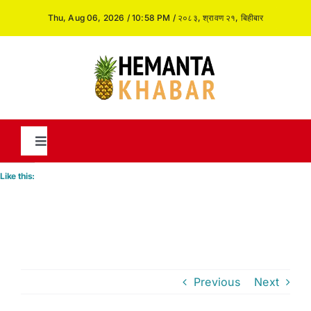
Skip
Thu, Aug 06, 2026 / 10:58 PM / २०८३, श्रावण २१, बिहीबार
to
content
Toggle
Navigation
Like this:
News
International
Previous
Next
Opinion and Analysis