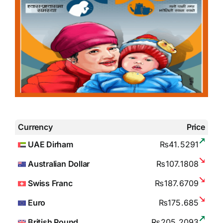
Currency
Price
UAE Dirham
₨41.5291
Australian Dollar
₨107.1808
Swiss Franc
₨187.6709
Euro
₨175.685
British Pound
₨205.2093