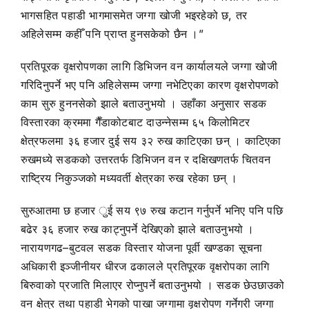
भागसहित पहाडी भागमासमेत जग्गा खोजी भइरहेको छ, तर
अहिलेसम्म कहीँ पनि प्राप्त हुनसकेको छैन ।”
प्रतिपूरक वृक्षरोपणका लागि डिभिजन वन कार्यालयले जग्गा खोजी
गरिदिनुपर्ने भए पनि अहिलेसम्म जग्गा नभेटिएका कारण वृक्षरोपणको
काम सुरु हुननसेको झाले बताउनुभयो । उहाँका अनुसार सडक
विस्तारका क्रममा गैँडाकोटबाट दाउन्नेसम्म ६५ किलोमिटर
क्षेत्रफलमा ३६ हजार दुई सय ३२ रुख काटिएका छन् । काटिएका
रुखमध्ये सडकको उत्तरतर्फ डिभिजन वन र दक्षिखणतर्फ चितवन
राष्ट्रिय निकुञ्जको मध्यवर्ती क्षेत्रका रुख रहेका छन् ।
सुरुआतमा छ हजार ुई सय ९७ रुख कटान गर्नुपर्ने भनिए पनि पछि
बढेर ३६ हजार रुख काट्नुपर्ने देखिएको झाले बताउनुभयो ।
नारायणगढ–बुटवल सडक विस्तार योजना पूर्वी खण्डका सूचना
अधिकारी इञ्जीनीयर धीरज ढकालले प्रतिपूरक वृक्षरोपका लागि
बिरुवाको प्रजाति मिलाएर रोप्नुपर्ने बताउनुभयो । सडक छेउछाउको
वन क्षेत्र तथा पहाडी भेगको पाखा जग्गामा वृक्षरोपण गर्नेगरी जग्गा