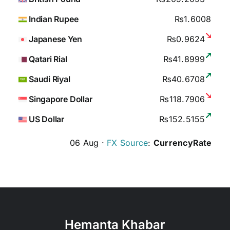
Indian Rupee
₨1.6008
Japanese Yen
₨0.9624
Qatari Rial
₨41.8999
Saudi Riyal
₨40.6708
Singapore Dollar
₨118.7906
US Dollar
₨152.5155
06 Aug ·
FX Source
:
CurrencyRate
Hemanta Khabar