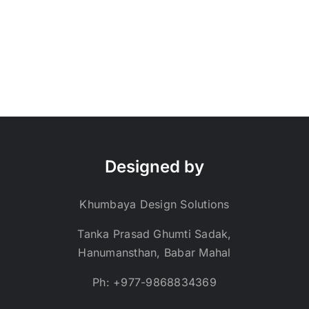
Designed by
Khumbaya Design Solutions
Tanka Prasad Ghumti Sadak,
Hanumansthan, Babar Mahal
Ph: +977-9868834369