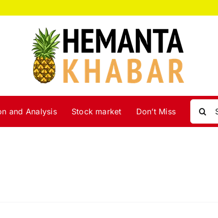
Search
on and Analysis
Stock market
Don’t Miss
for: