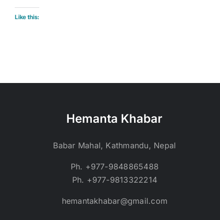
Like this:
Hemanta Khabar
Babar Mahal, Kathmandu, Nepal
Ph. +977-9848865488
Ph. +977-9813322214
hemantakhabar@gmail.com