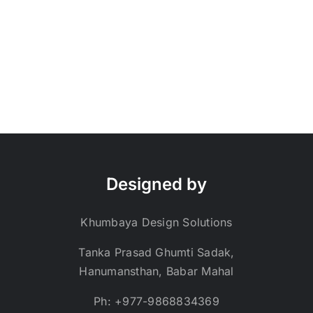
Designed by
Khumbaya Design Solutions
Tanka Prasad Ghumti Sadak,
Hanumansthan, Babar Mahal
Ph: +977-9868834369