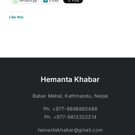
WhatsApp
Email
Like this:
Hemanta Khabar
Babar Mahal, Kathmandu, Nepal
Ph. +977-9848865488
Ph. +977-9813322214
hemantakhabar@gmail.com