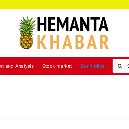
Search
on and Analysis
Stock market
Don’t Miss
for: